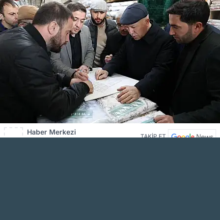
Haber Merkezi
TAKİP ET
Editöryal
AĞRI KARAKÖSE HABER WhatsApp
Kanalını Takip Et
En güncel haberler için bizi WhatsApp kanalımızdan takip edin!