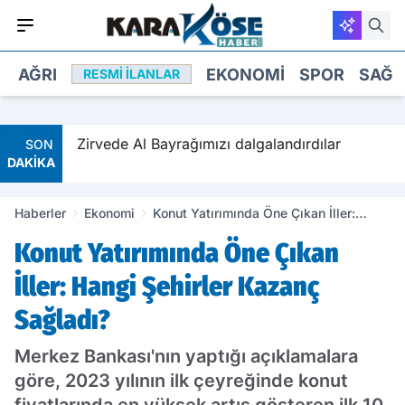
AĞRI
EKONOMI
SPOR
SAĞL
RESMI İLANLAR
talığa
Zirvede Al Bayrağımızı dalgalandırdılar
SON
DAKİKA
Haberler
Ekonomi
Konut Yatırımında Öne Çıkan İller:
Hangi Şehirler Kazanç Sağladı?
Konut Yatırımında Öne Çıkan
İller: Hangi Şehirler Kazanç
Sağladı?
Merkez Bankası'nın yaptığı açıklamalara
göre, 2023 yılının ilk çeyreğinde konut