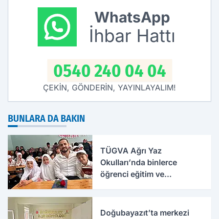
WhatsApp
İhbar Hattı
0540 240 04 04
ÇEKİN, GÖNDERİN, YAYINLAYALIM!
BUNLARA DA BAKIN
TÜGVA Ağrı Yaz
Okulları’nda binlerce
öğrenci eğitim ve
etkinliklerle buluşuyor
Doğubayazıt’ta merkezi