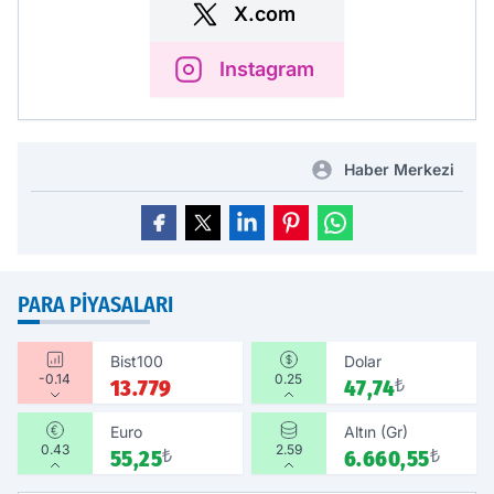
X.com
Instagram
Haber Merkezi
PARA PIYASALARI
Bist100
Dolar
-0.14
0.25
13.779
47,74
₺
Euro
Altın (Gr)
0.43
2.59
55,25
₺
6.660,55
₺