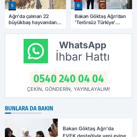
5
6
Ağrı'da çalınan 22
Bakan Göktaş Ağrı’dan
büyükbaş hayvandan
‘Terörsüz Türkiye’
15’i Doğubayazıt’ta
mesajı verdi
bulundu
WhatsApp
İhbar Hattı
0540 240 04 04
ÇEKİN, GÖNDERİN, YAYINLAYALIM!
BUNLARA DA BAKIN
Bakan Göktaş Ağrı'da
EVEK desteğiyle yeni evine