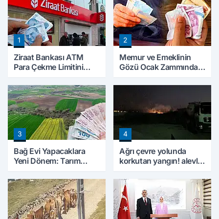
1
2
Ziraat Bankası ATM
Memur ve Emeklinin
Para Çekme Limitini
Gözü Ocak Zammında:
Artırdı: Günlük Ücretsiz
İlk Hesaplamalar Belli
Limit 30 Bin TL Oldu
Olmaya Başladı
3
4
Bağ Evi Yapacaklara
Ağrı çevre yolunda
Yeni Dönem: Tarım
korkutan yangın! alevler
Arazilerinde Yapılaşma
geceyi aydınlattı
Şartları Değişti