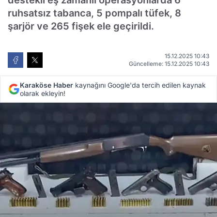
destekli eş zamanlı operasyonlarda 6
ruhsatsız tabanca, 5 pompalı tüfek, 8
şarjör ve 265 fişek ele geçirildi.
15.12.2025 10:43
Güncelleme: 15.12.2025 10:43
Karaköse Haber
kaynağını Google'da tercih edilen kaynak
olarak ekleyin!