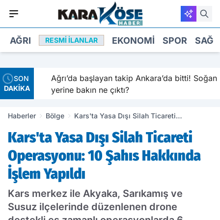
AĞRI
EKONOMI
SPOR
SAĞL
RESMI İLANLAR
Ağrı’da başlayan takip Ankara’da bitti! Soğan
SON
DAKİKA
yerine bakın ne çıktı?
Haberler
Bölge
Kars'ta Yasa Dışı Silah Ticareti
Operasyonu: 10 Şahıs Hakkında İşlem
Kars'ta Yasa Dışı Silah Ticareti
Yapıldı
Operasyonu: 10 Şahıs Hakkında
İşlem Yapıldı
Kars merkez ile Akyaka, Sarıkamış ve
Susuz ilçelerinde düzenlenen drone