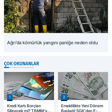
Ağrı’da kömürlük yangını paniğe neden oldu
ÇOK OKUNANLAR
1
2
Kredi Kartı Borçları
Emeklilikte Yeni Dönem
Silinecek mi? TBMM'ye
Başladı! SGK'dan E-