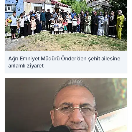
Ağrı Emniyet Müdürü Önder’den şehit ailesine
anlamlı ziyaret