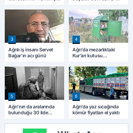
Sunulan Tekliflerin
Devlet Hamlesi
Ayrıntıları Belli Oldu
3
4
Ağrılı iş insanı Servet
Ağrı’da mezarlıktaki
Bağar’ın acı günü
Kur’an kutusu
vatandaşlardan yoğun
ilgi görüyor
5
6
Ağrı’nın da aralarında
Ağrı’da yaz sıcağında
bulunduğu 30 ilde
kömür fiyatları el yaktı
DEAŞ operasyonu: 104
şüpheli yakalandı