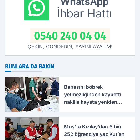
WhatsApp
İhbar Hattı
0540 240 04 04
ÇEKİN, GÖNDERİN, YAYINLAYALIM!
BUNLARA DA BAKIN
Babasını böbrek
yetmezliğinden kaybetti,
nakille hayata yeniden
tutundu
Muş’ta Kızılay’dan 6 bin
252 öğrenciye yaz Kur’an