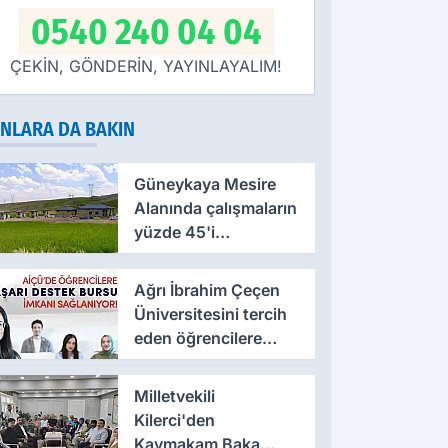
0540 240 04 04
ÇEKİN, GÖNDERİN, YAYINLAYALIM!
NLARA DA BAKIN
Güneykaya Mesire
Alanında çalışmaların
yüzde 45'i
tamamlandı
Ağrı İbrahim Çeçen
Üniversitesini tercih
eden öğrencilere
burs desteği
verilecek
Milletvekili
Kilerci'den
Kaymakam Baka