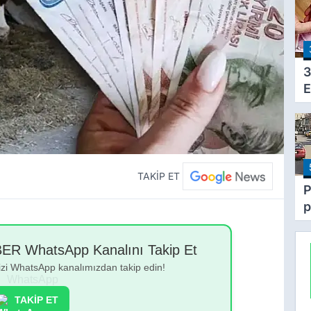
1
Y
3
E
K
Y
E
H
D
TAKİP ET
P
p
k
 WhatsApp Kanalını Takip Et
bizi WhatsApp kanalımızdan takip edin!
TAKİP ET