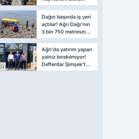
Kılıç'a ziyaret
Dağın başında iş yeri
açtılar! Ağrı Dağı'nın
3 bin 750 metresinde
alışveriş
Ağrı'da yatırım yapan
yalnız bırakılmıyor!
Defterdar Şimşek'ten
ziyaret