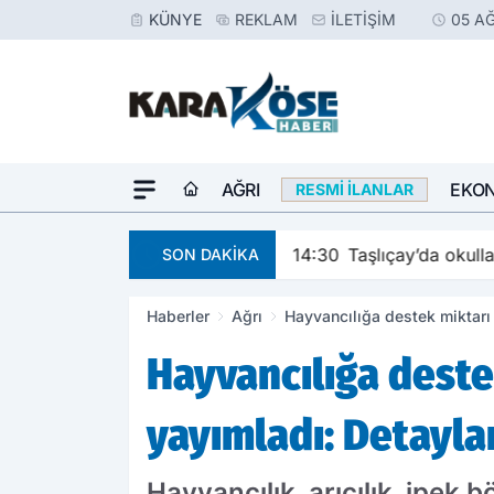
KÜNYE
REKLAM
İLETIŞIM
05 A
AĞRI
EKO
RESMI İLANLAR
14:30
Taşlıçay’da okulla
SON DAKİKA
Haberler
Ağrı
Hayvancılığa destek miktarı 
Hayvancılığa deste
yayımladı: Detaylar
Hayvancılık, arıcılık, ipek 