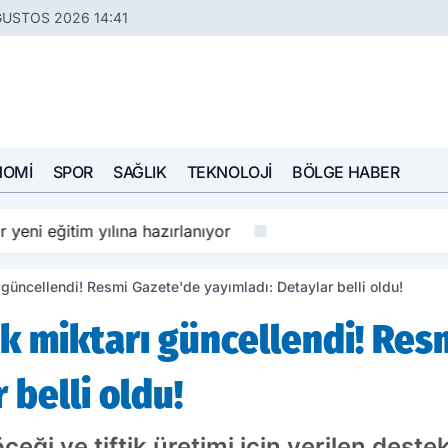
ĞUSTOS 2026 14:41
NOMI
SPOR
SAĞLIK
TEKNOLOJI
BÖLGE HABER
r yeni eğitim yılına hazırlanıyor
güncellendi! Resmi Gazete'de yayımladı: Detaylar belli oldu!
k miktarı güncellendi! Res
 belli oldu!
böceği ve tiftik üretimi için verilen de