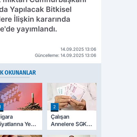
nda Yapılacak Bitkisel
re İlişkin kararında
e'de yayımlandı.
14.09.2025 13:06
Güncelleme: 14.09.2025 13:06
K OKUNANLAR
1
2
igara
Çalışan
iyatlarına Yeni
Annelere SGK
am! Fiyatlar
Desteği!