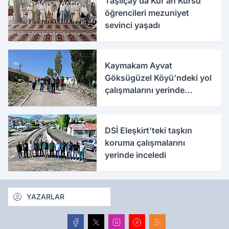
Taşlıçay’da Kur’an Kursu
öğrencileri mezuniyet
sevinci yaşadı
Kaymakam Ayvat
Göksügüzel Köyü’ndeki yol
çalışmalarını yerinde
inceledi
DSİ Eleşkirt’teki taşkın
koruma çalışmalarını
yerinde inceledi
YAZARLAR