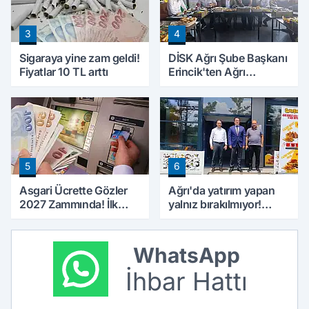
3
4
Sigaraya yine zam geldi!
DİSK Ağrı Şube Başkanı
Fiyatlar 10 TL arttı
Erincik'ten Ağrı
Belediyesi'ne sert tepki!
5
6
Asgari Ücrette Gözler
Ağrı'da yatırım yapan
2027 Zammında! İlk
yalnız bırakılmıyor!
Zamlı Maaşın
Defterdar Şimşek'ten
Ödeneceği Tarih
ziyaret
Netleşti
WhatsApp
İhbar Hattı