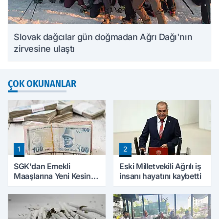
Slovak dağcılar gün doğmadan Ağrı Dağı'nın
zirvesine ulaştı
ÇOK OKUNANLAR
1
2
SGK'dan Emekli
Eski Milletvekili Ağrılı iş
Maaşlarına Yeni Kesinti
insanı hayatını kaybetti
Düzenlemesi! Prim
Borçları Aylıklardan
Tahsil Edilecek