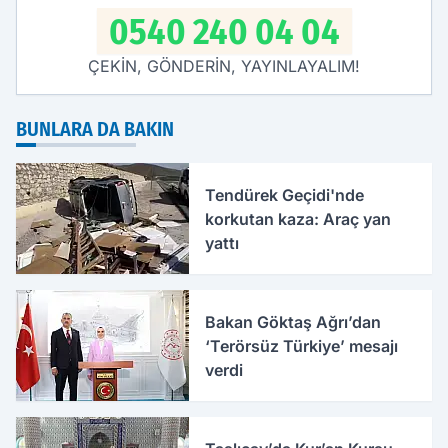
0540 240 04 04
ÇEKİN, GÖNDERİN, YAYINLAYALIM!
BUNLARA DA BAKIN
Tendürek Geçidi'nde
korkutan kaza: Araç yan
yattı
Bakan Göktaş Ağrı’dan
‘Terörsüz Türkiye’ mesajı
verdi