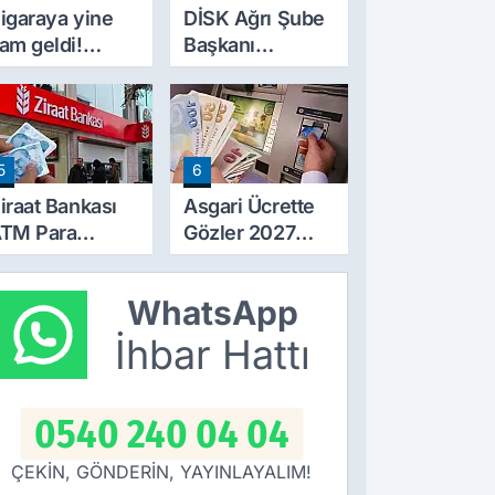
igaraya yine
DİSK Ağrı Şube
am geldi!
Başkanı
iyatlar 10 TL
Erincik'ten Ağrı
rttı
Belediyesi'ne
sert tepki!
5
6
iraat Bankası
Asgari Ücrette
TM Para
Gözler 2027
ekme Limitini
Zammında! İlk
rtırdı: Günlük
Zamlı Maaşın
WhatsApp
cretsiz Limit
Ödeneceği
0 Bin TL Oldu
Tarih Netleşti
İhbar Hattı
0540 240 04 04
ÇEKİN, GÖNDERİN, YAYINLAYALIM!