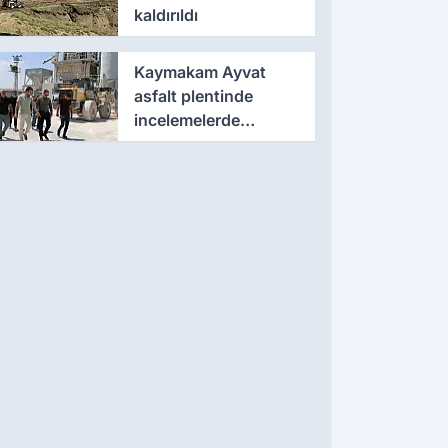
kaldırıldı
Kaymakam Ayvat
asfalt plentinde
incelemelerde
bulundu