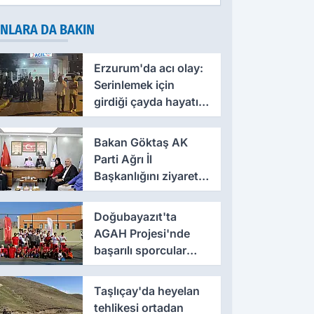
NLARA DA BAKIN
Erzurum'da acı olay:
Serinlemek için
girdiği çayda hayatını
kaybetti
Bakan Göktaş AK
Parti Ağrı İl
Başkanlığını ziyaret
etti
Doğubayazıt'ta
AGAH Projesi'nde
başarılı sporcular
ödüllendirildi
Taşlıçay'da heyelan
tehlikesi ortadan