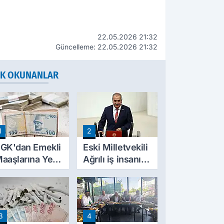
22.05.2026 21:32
Güncelleme: 22.05.2026 21:32
K OKUNANLAR
1
2
GK'dan Emekli
Eski Milletvekili
aaşlarına Yeni
Ağrılı iş insanı
esinti
hayatını kaybetti
üzenlemesi!
rim Borçları
ylıklardan
3
4
ahsil Edilecek