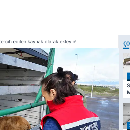
ercih edilen kaynak olarak ekleyin!
ÇO
S
M
K
D
P
A
T