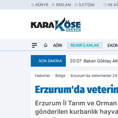
KÜNYE
REKLAM
İLETIŞIM
06 A
AĞRI
EKO
RESMI İLANLAR
u
20:07
Bakan Göktaş AK Pa
SON DAKİKA
Haberler
Bölge
Erzurum'da veterinerler 24
Erzurum'da veterin
Erzurum İl Tarım ve Orman 
gönderilen kurbanlık hayvan