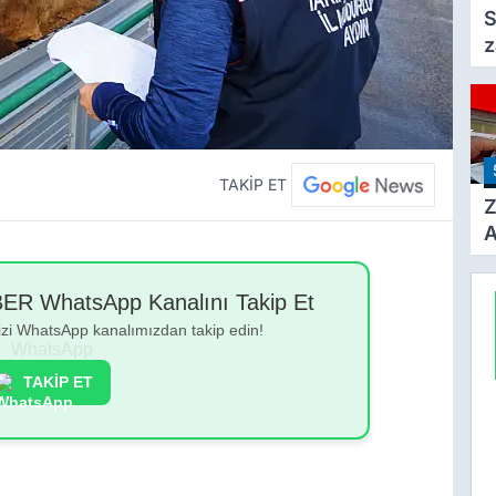
S
z
F
a
TAKİP ET
Z
A
Ç
A
 WhatsApp Kanalını Takip Et
Ü
bizi WhatsApp kanalımızdan takip edin!
3
TAKİP ET