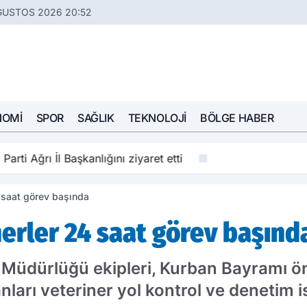
ĞUSTOS 2026 20:52
NOMI
SPOR
SAĞLIK
TEKNOLOJI
BÖLGE HABER
rti Ağrı İl Başkanlığını ziyaret etti
 saat görev başında
erler 24 saat görev başınd
Müdürlüğü ekipleri, Kurban Bayramı önce
ları veteriner yol kontrol ve denetim i