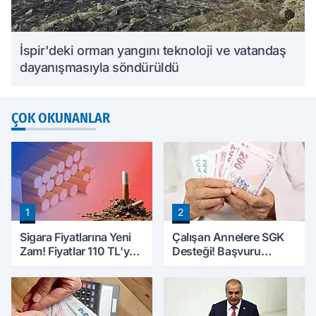
İspir'deki orman yangını teknoloji ve vatandaş
dayanışmasıyla söndürüldü
ÇOK OKUNANLAR
1
2
Sigara Fiyatlarına Yeni
Çalışan Annelere SGK
Zam! Fiyatlar 110 TL'ye
Desteği! Başvuru
Yükseldi
Yapmadan Doğum
Parası Alabilecekler