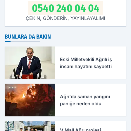
0540 240 04 04
ÇEKİN, GÖNDERİN, YAYINLAYALIM!
BUNLARA DA BAKIN
Eski Milletvekili Ağrılı iş
insanı hayatını kaybetti
Ağrı'da saman yangını
paniğe neden oldu
V Mall Ağrı projesi