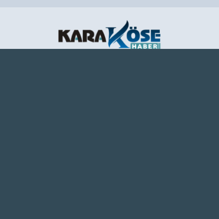
Ağrı haber sitesi, Ağrı son dakika haberlerini, güncel
haberleri en hızlı şekilde tarafsız olarak sunar. Ağrı
haberlerini Karaköse Haber'de takip edin.
www.karakosehaber.com
Hakkımızda
Künye
Reklam
Kullanım Koşulları
Gizlilik Politikası
Çerez Politikası