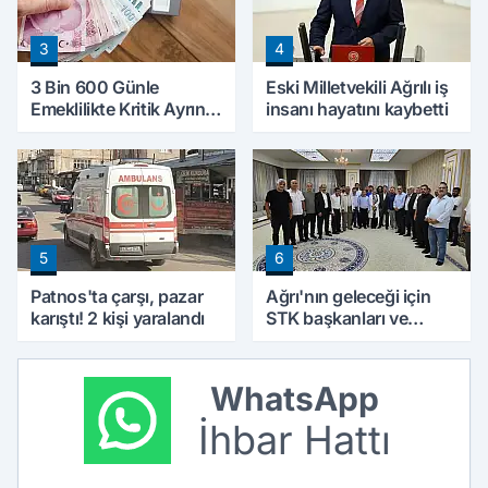
3
4
3 Bin 600 Günle
Eski Milletvekili Ağrılı iş
Emeklilikte Kritik Ayrıntı!
insanı hayatını kaybetti
Yapılacak Hata Emeklilik
Hesabını Değiştirebilir
5
6
Patnos'ta çarşı, pazar
Ağrı'nın geleceği için
karıştı! 2 kişi yaralandı
STK başkanları ve
kanaat önderleri bir
araya geldi
WhatsApp
İhbar Hattı