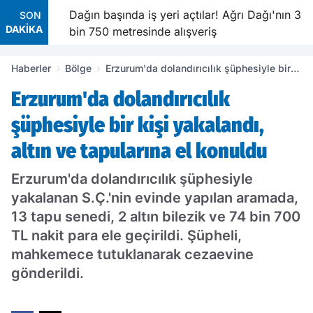
ı
Dağın başında iş yeri açtılar! Ağrı Dağı'nın 3
SON
DAKİKA
bin 750 metresinde alışveriş
Haberler
Bölge
Erzurum'da dolandırıcılık şüphesiyle bir
kişi yakalandı, altın ve tapularına el
Erzurum'da dolandırıcılık
konuldu
şüphesiyle bir kişi yakalandı,
altın ve tapularına el konuldu
Erzurum'da dolandırıcılık şüphesiyle
yakalanan S.Ç.'nin evinde yapılan aramada,
13 tapu senedi, 2 altın bilezik ve 74 bin 700
TL nakit para ele geçirildi. Şüpheli,
mahkemece tutuklanarak cezaevine
gönderildi.