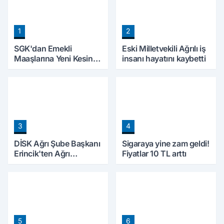
1
2
SGK'dan Emekli
Eski Milletvekili Ağrılı iş
Maaşlarına Yeni Kesinti
insanı hayatını kaybetti
Düzenlemesi! Prim
Borçları Aylıklardan
Tahsil Edilecek
3
4
DİSK Ağrı Şube Başkanı
Sigaraya yine zam geldi!
Erincik'ten Ağrı
Fiyatlar 10 TL arttı
Belediyesi'ne sert tepki!
5
6