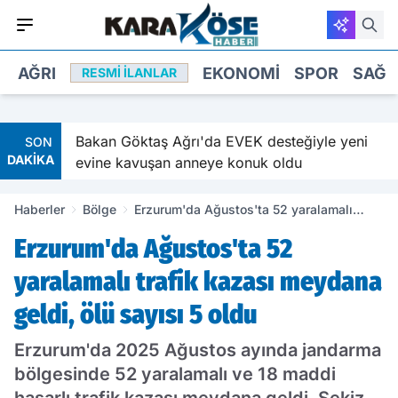
AĞRI
EKONOMI
SPOR
SAĞL
RESMI İLANLAR
e
Bakan Göktaş Ağrı'da EVEK desteğiyle yeni
SON
DAKİKA
evine kavuşan anneye konuk oldu
Haberler
Bölge
Erzurum'da Ağustos'ta 52 yaralamalı
trafik kazası meydana geldi, ölü sayısı 5
Erzurum'da Ağustos'ta 52
oldu
yaralamalı trafik kazası meydana
geldi, ölü sayısı 5 oldu
Erzurum'da 2025 Ağustos ayında jandarma
bölgesinde 52 yaralamalı ve 18 maddi