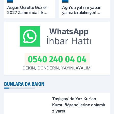
Asgari Ücrette Gözler
Ağrı'da yatırım yapan
2027 Zammında! İlk
yalnız bırakılmıyor!
Zamlı Maaşın
Defterdar Şimşek'ten
Ödeneceği Tarih
ziyaret
Netleşti
WhatsApp
İhbar Hattı
0540 240 04 04
ÇEKİN, GÖNDERİN, YAYINLAYALIM!
BUNLARA DA BAKIN
Taşlıçay'da Yaz Kur'an
Kursu öğrencilerine anlamlı
ziyaret