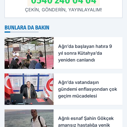
0540 240 04 04
ÇEKİN, GÖNDERİN, YAYINLAYALIM!
BUNLARA DA BAKIN
Ağrı’da başlayan hatıra 9
yıl sonra Kütahya’da
yeniden canlandı
Ağrı’da vatandaşın
gündemi enflasyondan çok
geçim mücadelesi
Ağrılı esnaf Şahin Gökçek
amansız hastalığa yenik