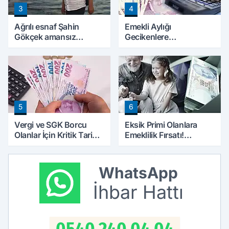
3
4
Ağrılı esnaf Şahin
Emekli Aylığı
Gökçek amansız
Gecikenlere
hastalığa yenik düştü
Yargıtay’dan Kritik
Karar: Faiz Ödenebilir
5
6
Vergi ve SGK Borcu
Eksik Primi Olanlara
Olanlar İçin Kritik Tarih:
Emeklilik Fırsatı!
Başvurular İçin Son Gün
Çalışmadan Prim
Yaklaşıyor
Günlerini Tamamlama
Yolları
WhatsApp
İhbar Hattı