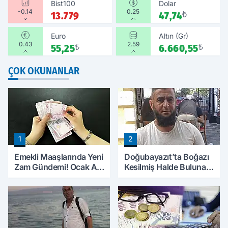
Bist100
Dolar
-0.14
0.25
13.779
47,74
₺
Euro
Altın (Gr)
0.43
2.59
55,25
₺
6.660,55
₺
ÇOK OKUNANLAR
1
2
Emekli Maaşlarında Yeni
Doğubayazıt’ta Boğazı
Zam Gündemi! Ocak Ayı
Kesilmiş Halde Bulunan
İçin Rakamlar
Kişinin Kimliği Belli Oldu
Konuşulmaya Başlandı