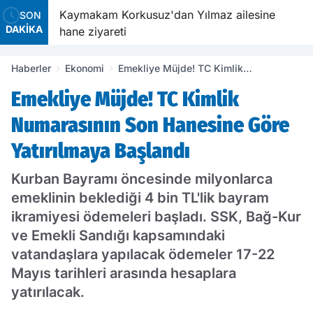
Kaymakam Korkusuz'dan Yılmaz ailesine
Ta
SON
DAKİKA
hane ziyareti
ta
Haberler
Ekonomi
Emekliye Müjde! TC Kimlik
Numarasının Son Hanesine Göre
Emekliye Müjde! TC Kimlik
Yatırılmaya Başlandı
Numarasının Son Hanesine Göre
Yatırılmaya Başlandı
Kurban Bayramı öncesinde milyonlarca
emeklinin beklediği 4 bin TL'lik bayram
ikramiyesi ödemeleri başladı. SSK, Bağ-Kur
ve Emekli Sandığı kapsamındaki
vatandaşlara yapılacak ödemeler 17-22
Mayıs tarihleri arasında hesaplara
yatırılacak.