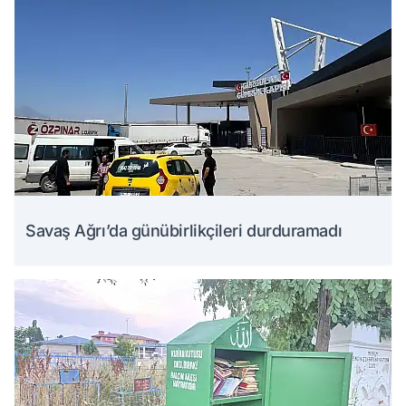
Savaş Ağrı’da günübirlikçileri durduramadı