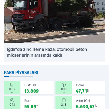
Iğdır'da zincirleme kaza: otomobil beton
mikserlerinin arasında kaldı
PARA PIYASALARI
Bist100
Dolar
0.07
0.18
13.809
47,71
₺
Euro
Altın (Gr)
0.13
2.13
55,09
₺
6.630,67
₺