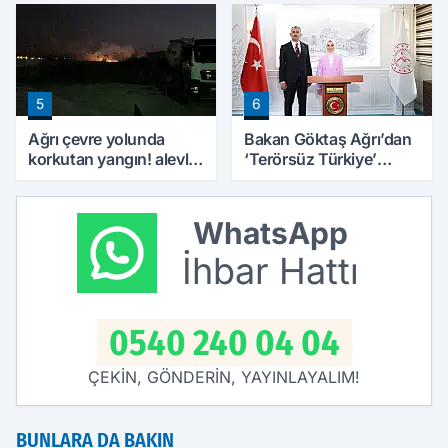
Şartları Değişti
bulundu
5
6
Ağrı çevre yolunda
Bakan Göktaş Ağrı’dan
korkutan yangın! alevler
‘Terörsüz Türkiye’
geceyi aydınlattı
mesajı verdi
WhatsApp
İhbar Hattı
0540 240 04 04
ÇEKİN, GÖNDERİN, YAYINLAYALIM!
BUNLARA DA BAKIN