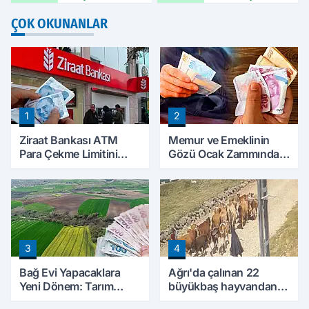
ÇOK OKUNANLAR
1
2
Ziraat Bankası ATM
Memur ve Emeklinin
Para Çekme Limitini
Gözü Ocak Zammında:
Artırdı: Günlük Ücretsiz
İlk Hesaplamalar Belli
Limit 30 Bin TL Oldu
Olmaya Başladı
3
4
Bağ Evi Yapacaklara
Ağrı'da çalınan 22
Yeni Dönem: Tarım
büyükbaş hayvandan
Arazilerinde Yapılaşma
15’i Doğubayazıt’ta