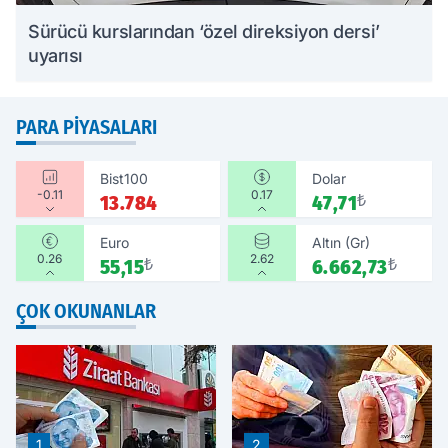
Sürücü kurslarından ‘özel direksiyon dersi’
uyarısı
PARA PIYASALARI
Bist100
Dolar
-0.11
0.17
13.784
47,71
₺
Euro
Altın (Gr)
0.26
2.62
55,15
₺
6.662,73
₺
ÇOK OKUNANLAR
1
2