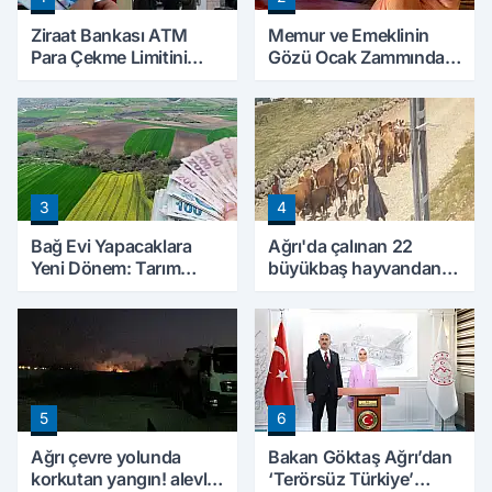
Ziraat Bankası ATM
Memur ve Emeklinin
Para Çekme Limitini
Gözü Ocak Zammında:
Artırdı: Günlük Ücretsiz
İlk Hesaplamalar Belli
Limit 30 Bin TL Oldu
Olmaya Başladı
3
4
Bağ Evi Yapacaklara
Ağrı'da çalınan 22
Yeni Dönem: Tarım
büyükbaş hayvandan
Arazilerinde Yapılaşma
15’i Doğubayazıt’ta
Şartları Değişti
bulundu
5
6
Ağrı çevre yolunda
Bakan Göktaş Ağrı’dan
korkutan yangın! alevler
‘Terörsüz Türkiye’