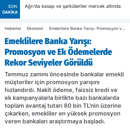
nfez
Ağrı’da kasap ve şarküteriler mercek altında
SON
DAKİKA
Haberler
Ekonomi
Emeklilere Banka Yarışı: Promosyon ve
Ek Ödemelerde Rekor Seviyeler
Emeklilere Banka Yarışı:
Görüldü
Promosyon ve Ek Ödemelerde
Rekor Seviyeler Görüldü
Temmuz zammı öncesinde bankalar emekli
müşteriler için promosyon yarışını
hızlandırdı. Nakit ödeme, faizsiz kredi ve
ek kampanyalarla birlikte bazı bankalarda
toplam avantaj tutarı 80 bin TL'nin üzerine
çıkarken, emekliler en yüksek promosyon
veren bankaları araştırmaya başladı.