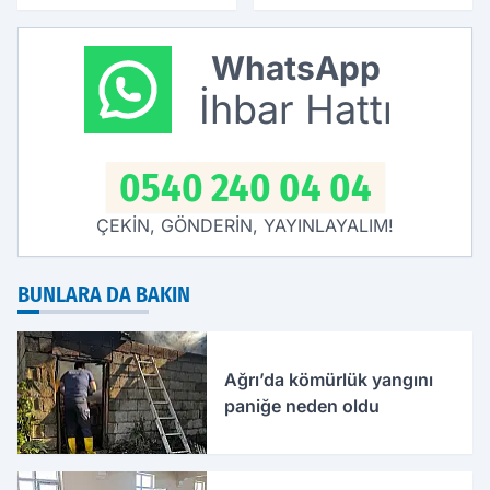
geceyi aydınlattı
mesajı verdi
WhatsApp
İhbar Hattı
0540 240 04 04
ÇEKİN, GÖNDERİN, YAYINLAYALIM!
BUNLARA DA BAKIN
Ağrı’da kömürlük yangını
paniğe neden oldu