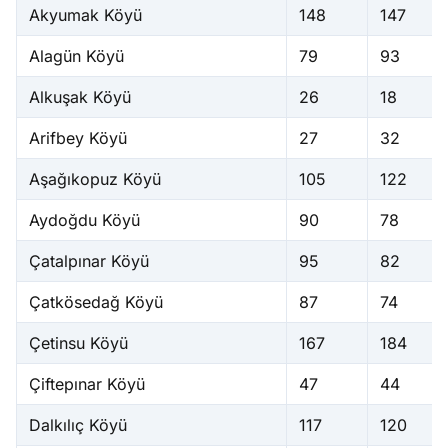
Akyumak Köyü
148
147
Alagün Köyü
79
93
Alkuşak Köyü
26
18
Arifbey Köyü
27
32
Aşağıkopuz Köyü
105
122
Aydoğdu Köyü
90
78
Çatalpınar Köyü
95
82
Çatkösedağ Köyü
87
74
Çetinsu Köyü
167
184
Çiftepınar Köyü
47
44
Dalkılıç Köyü
117
120