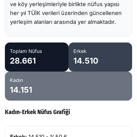
ve köy yerleşimleriyle birlikte nüfus yapısı
her yıl TÜİK verileri üzerinden güncellenen
yerleşim alanları arasında yer almaktadır.
Toplam Nüfus
Erkek
28.661
14.510
Kadın
14.151
Kadın-Erkek Nüfus Grafiği
Erkek:
14.510 - %50,6