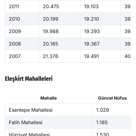
2011
20.475
19.103
39.5
2010
20.199
19.210
39.4
2009
19.988
19.293
39.2
2008
20.165
19.367
39.5
2007
21.376
19.491
40.8
Eleşkirt Mahalleleri
Mahalle
Güncel Nüfus
Esentepe Mahallesi
1.029
Fatih Mahallesi
1.185
Hürriyet Mahallesi
1.530