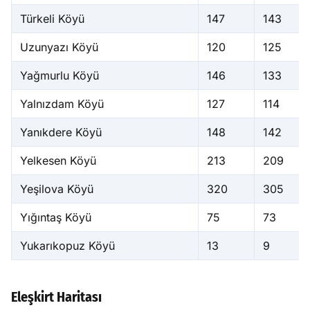
Türkeli Köyü
147
143
Uzunyazı Köyü
120
125
Yağmurlu Köyü
146
133
Yalnızdam Köyü
127
114
Yanıkdere Köyü
148
142
Yelkesen Köyü
213
209
Yeşilova Köyü
320
305
Yığıntaş Köyü
75
73
Yukarıkopuz Köyü
13
9
Eleşkirt Haritası