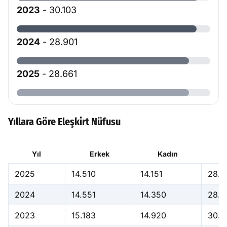
2023
- 30.103
2024
- 28.901
2025
- 28.661
Yıllara Göre Eleşkirt Nüfusu
Yıl
Erkek
Kadın
2025
14.510
14.151
28.6
2024
14.551
14.350
28.9
2023
15.183
14.920
30.1