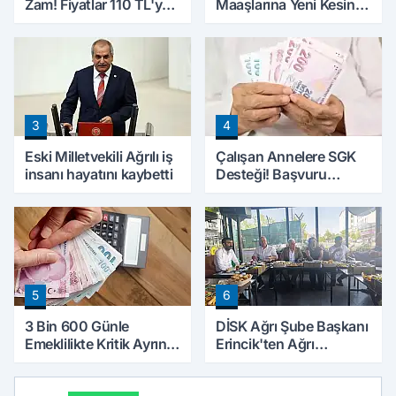
Zam! Fiyatlar 110 TL'ye
Maaşlarına Yeni Kesinti
Yükseldi
Düzenlemesi! Prim
Borçları Aylıklardan
Tahsil Edilecek
3
4
Eski Milletvekili Ağrılı iş
Çalışan Annelere SGK
insanı hayatını kaybetti
Desteği! Başvuru
Yapmadan Doğum
Parası Alabilecekler
5
6
3 Bin 600 Günle
DİSK Ağrı Şube Başkanı
Emeklilikte Kritik Ayrıntı!
Erincik'ten Ağrı
Yapılacak Hata Emeklilik
Belediyesi'ne sert tepki!
Hesabını Değiştirebilir