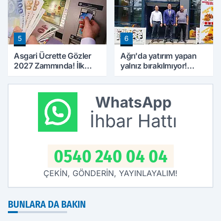
5
6
Asgari Ücrette Gözler
Ağrı'da yatırım yapan
2027 Zammında! İlk
yalnız bırakılmıyor!
Zamlı Maaşın
Defterdar Şimşek'ten
Ödeneceği Tarih
ziyaret
Netleşti
WhatsApp
İhbar Hattı
0540 240 04 04
ÇEKİN, GÖNDERİN, YAYINLAYALIM!
BUNLARA DA BAKIN