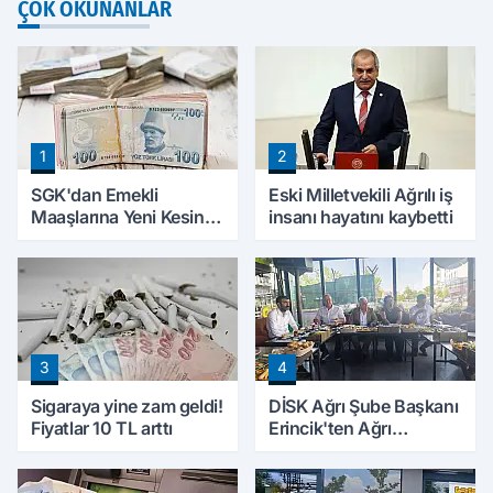
ÇOK OKUNANLAR
1
2
SGK'dan Emekli
Eski Milletvekili Ağrılı iş
Maaşlarına Yeni Kesinti
insanı hayatını kaybetti
Düzenlemesi! Prim
Borçları Aylıklardan
Tahsil Edilecek
3
4
Sigaraya yine zam geldi!
DİSK Ağrı Şube Başkanı
Fiyatlar 10 TL arttı
Erincik'ten Ağrı
Belediyesi'ne sert tepki!