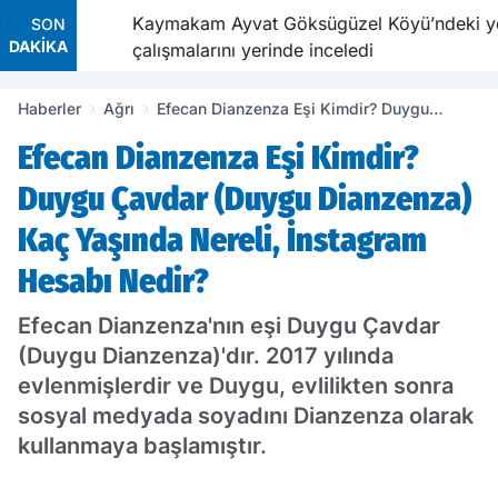
Kaymakam Ayvat Göksügüzel Köyü’ndeki yol
SON
DAKİKA
çalışmalarını yerinde inceledi
Haberler
Ağrı
Efecan Dianzenza Eşi Kimdir? Duygu
Çavdar (Duygu Dianzenza) Kaç Yaşında
Efecan Dianzenza Eşi Kimdir?
Nereli, İnstagram Hesabı Nedir?
Duygu Çavdar (Duygu Dianzenza)
Kaç Yaşında Nereli, İnstagram
Hesabı Nedir?
Efecan Dianzenza'nın eşi Duygu Çavdar
(Duygu Dianzenza)'dır. 2017 yılında
evlenmişlerdir ve Duygu, evlilikten sonra
sosyal medyada soyadını Dianzenza olarak
kullanmaya başlamıştır.