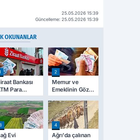
25.05.2026 15:39
Güncelleme: 25.05.2026 15:39
K OKUNANLAR
1
2
iraat Bankası
Memur ve
TM Para
Emeklinin Gözü
ekme Limitini
Ocak
rtırdı: Günlük
Zammında: İlk
cretsiz Limit
Hesaplamalar
0 Bin TL Oldu
Belli Olmaya
3
4
Başladı
ağ Evi
Ağrı'da çalınan