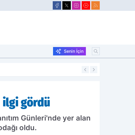
Senin İçin
14:02
Taşlıçaylı öğrenc
 ilgi gördü
nıtım Günleri'nde yer alan
odağı oldu.