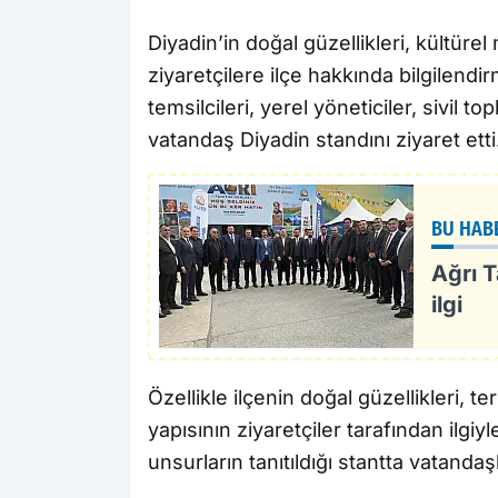
Diyadin’in doğal güzellikleri, kültürel 
ziyaretçilere ilçe hakkında bilgilendi
temsilcileri, yerel yöneticiler, sivil t
vatandaş Diyadin standını ziyaret etti
BU HAB
Ağrı T
ilgi
Özellikle ilçenin doğal güzellikleri, t
yapısının ziyaretçiler tarafından ilgiyl
unsurların tanıtıldığı stantta vatandaş