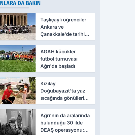
NLARA DA BAKIN
Taşlıçaylı öğrenciler
Ankara ve
Çanakkale'de tarihle
buluştu
AGAH küçükler
futbol turnuvası
Ağrı'da başladı
Kızılay
Doğubayazıt’ta yaz
sıcağında gönülleri
serinletti
Ağrı’nın da aralarında
bulunduğu 30 ilde
DEAŞ operasyonu: