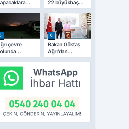
apacaklara
22 büyükbaş
eni Dönem:
hayvandan 15’i
arım
Doğubayazıt’ta
razilerinde
bulundu
apılaşma
5
6
artları Değişti
ğrı çevre
Bakan Göktaş
olunda
Ağrı’dan
orkutan
‘Terörsüz
angın! alevler
Türkiye’ mesajı
WhatsApp
eceyi aydınlattı
verdi
İhbar Hattı
0540 240 04 04
ÇEKİN, GÖNDERİN, YAYINLAYALIM!