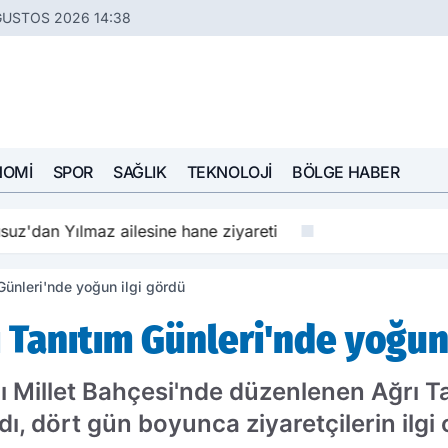
ĞUSTOS 2026 14:38
NOMI
SPOR
SAĞLIK
TEKNOLOJI
BÖLGE HABER
z'dan Yılmaz ailesine hane ziyareti
Günleri'nde yoğun ilgi gördü
ı Tanıtım Günleri'nde yoğun
ı Millet Bahçesi'nde düzenlenen Ağrı Ta
, dört gün boyunca ziyaretçilerin ilgi 