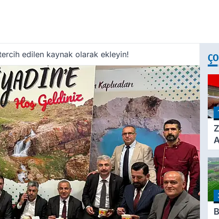
ercih edilen kaynak olarak ekleyin!
ÇO
Z
A
Ç
A
Ü
3
B