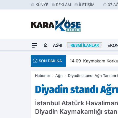
KÜNYE
REKLAM
İLETIŞIM
07 A
AĞRI
EKO
RESMI İLANLAR
14:09
Kaymakam Korkusu
SON DAKİKA
Haberler
Ağrı
Diyadin standı Ağrı Tanıtım 
Diyadin standı Ağr
İstanbul Atatürk Havaliman
Diyadin Kaymakamlığı standı