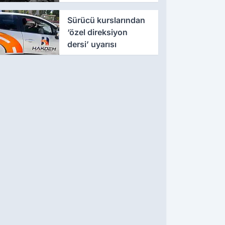
104 şüpheli
yakalandı
Sürücü kurslarından
‘özel direksiyon
dersi’ uyarısı