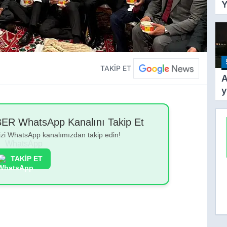
Y
Y
T
A
Y
Ş
TAKİP ET
A
y
k
y
 WhatsApp Kanalını Takip Et
g
bizi WhatsApp kanalımızdan takip edin!
TAKİP ET