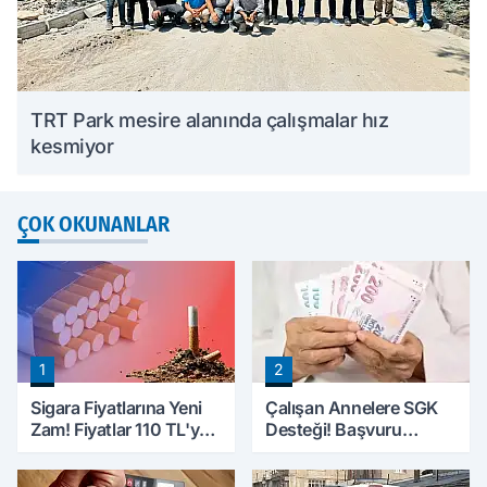
TRT Park mesire alanında çalışmalar hız
kesmiyor
ÇOK OKUNANLAR
1
2
Sigara Fiyatlarına Yeni
Çalışan Annelere SGK
Zam! Fiyatlar 110 TL'ye
Desteği! Başvuru
Yükseldi
Yapmadan Doğum
Parası Alabilecekler