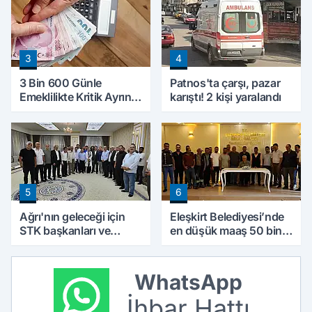
3
4
3 Bin 600 Günle
Patnos'ta çarşı, pazar
Emeklilikte Kritik Ayrıntı!
karıştı! 2 kişi yaralandı
Yapılacak Hata Emeklilik
Hesabını Değiştirebilir
5
6
Ağrı'nın geleceği için
Eleşkirt Belediyesi’nde
STK başkanları ve
en düşük maaş 50 bin
kanaat önderleri bir
lira oldu
araya geldi
WhatsApp
İhbar Hattı