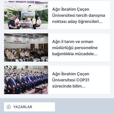
Ağrı İbrahim Çeçen
Üniversitesi tercih danışma
noktası aday öğrencileri
ağırlıyor
Ağrı il tarım ve orman
müdürlüğü personeline
bağımlılıkla mücadele
eğitimi
Ağrı İbrahim Çeçen
Üniversitesi COP31
sürecinde bilim
diplomasisine katkı
sunacak
YAZARLAR