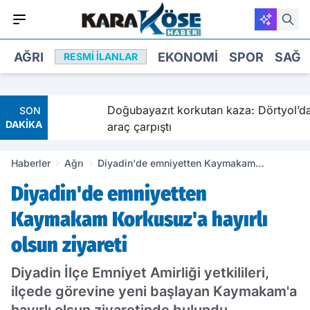
AĞRI
EKONOMI
SPOR
SAĞL
RESMI İLANLAR
alde
Doğubayazıt korkutan kaza: Dörtyol’da iki
SON
DAKİKA
araç çarpıştı
Haberler
Ağrı
Diyadin'de emniyetten Kaymakam
Korkusuz'a hayırlı olsun ziyareti
Diyadin'de emniyetten
Kaymakam Korkusuz'a hayırlı
olsun ziyareti
Diyadin İlçe Emniyet Amirliği yetkilileri,
ilçede görevine yeni başlayan Kaymakam'a