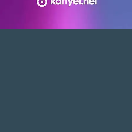
Haber Merkezi
TAKİP ET
Editöryal
AĞRI KARAKÖSE HABER
WhatsApp Kanalını Takip Et
En güncel haberler için bizi WhatsApp
kanalımızdan takip edin!
TAKİP ET