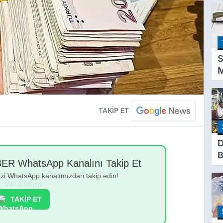
S
M
K
D
P
TAKİP ET
A
T
D
B
 WhatsApp Kanalını Takip Et
E
bizi WhatsApp kanalımızdan takip edin!
B
s
TAKİP ET