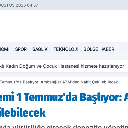
ĞUSTOS 2026 04:57
NOMI
SPOR
SAĞLIK
TEKNOLOJI
BÖLGE HABER
aklı Kadın Doğum ve Çocuk Hastanesi hizmete hazırlanıyor
 Temmuz'da Başlıyor: Ambalajlar ATM'den Nakit Çekilebilecek
emi 1 Temmuz'da Başlıyor: 
ilebilecek
ıyla yürürlüğe girecek depozito yönetim