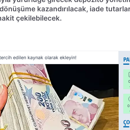
önüşüme kazandırılacak, iade tutarları 
akit çekilebilecek.
ercih edilen kaynak olarak ekleyin!
PA
0
0
ÇO