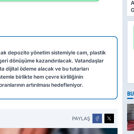
A
G
Z
Z
Ö
T
k depozito yönetim sistemiyle cam, plastik
geri dönüşüme kazandırılacak. Vatandaşlar
nda dijital ödeme alacak ve bu tutarları
emle birlikte hem çevre kirliliğinin
anlarının artırılması hedefleniyor.
BU
PAYLAŞ