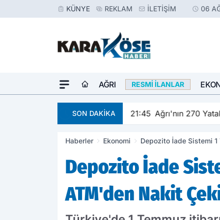
KÜNYE
REKLAM
İLETIŞIM
06 A
AĞRI
EKO
RESMI İLANLAR
e kutlandı
21:45
Ağrı'nın 270 Yat
SON DAKİKA
Haberler
Ekonomi
Depozito İade Sistemi 1
Depozito İade Sist
ATM'den Nakit Çek
Türkiye'de 1 Temmuz itibar