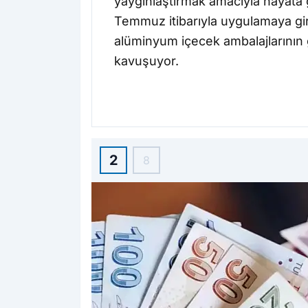
yaygınlaştırmak amacıyla hayata 
Temmuz itibarıyla uygulamaya giri
alüminyum içecek ambalajlarının 
kavuşuyor.
2
8