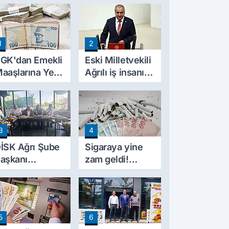
1
2
GK'dan Emekli
Eski Milletvekili
aaşlarına Yeni
Ağrılı iş insanı
esinti
hayatını kaybetti
üzenlemesi!
rim Borçları
ylıklardan
3
4
ahsil Edilecek
İSK Ağrı Şube
Sigaraya yine
aşkanı
zam geldi!
rincik'ten Ağrı
Fiyatlar 10 TL
elediyesi'ne
arttı
ert tepki!
5
6