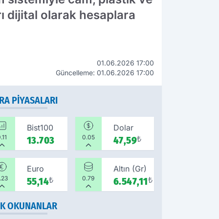
dijital olarak hesaplara
01.06.2026 17:00
Güncelleme: 01.06.2026 17:00
RA PIYASALARI
Bist100
Dolar
.11
0.05
13.703
47,59
₺
Euro
Altın (Gr)
.23
0.79
55,14
₺
6.547,11
₺
K OKUNANLAR