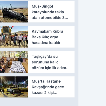
Muş-Bingöl
karayolunda takla
atan otomobilde 3
kişi yaralandı
Kaymakam Kübra
Baka Kılıç arpa
hasadına katıldı
Taşlıçay'da su
sorununa kalıcı
çözüm için ilk adım
atıldı
Muş'ta Hastane
Kavşağı’nda gece
kazası 2 kişi
yaralandı