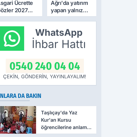
sgari Ücrette
Ağrı'da yatırım
özler 2027
yapan yalnız
ammında! İlk
bırakılmıyor!
amlı Maaşın
Defterdar
WhatsApp
deneceği
Şimşek'ten
arih Netleşti
ziyaret
İhbar Hattı
0540 240 04 04
ÇEKİN, GÖNDERİN, YAYINLAYALIM!
NLARA DA BAKIN
Taşlıçay'da Yaz
Kur'an Kursu
öğrencilerine anlamlı
ziyaret