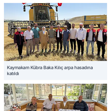
Kaymakam Kübra Baka Kılıç arpa hasadına
katıldı