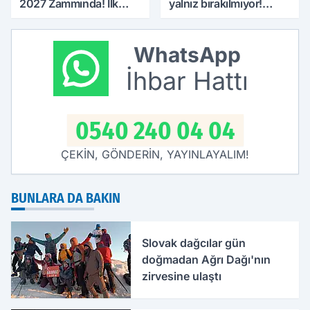
2027 Zammında! İlk
yalnız bırakılmıyor!
Zamlı Maaşın
Defterdar Şimşek'ten
Ödeneceği Tarih
ziyaret
Netleşti
WhatsApp
İhbar Hattı
0540 240 04 04
ÇEKİN, GÖNDERİN, YAYINLAYALIM!
BUNLARA DA BAKIN
Slovak dağcılar gün
doğmadan Ağrı Dağı'nın
zirvesine ulaştı