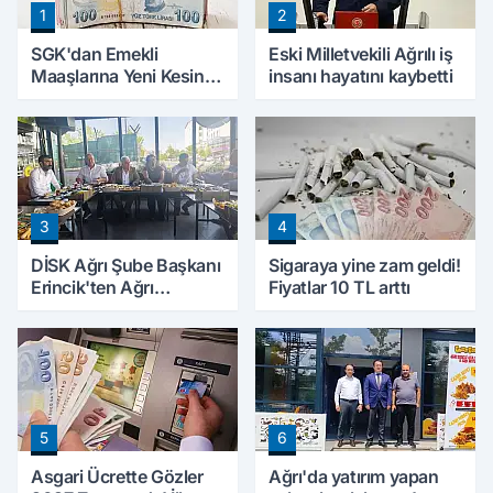
1
2
SGK'dan Emekli
Eski Milletvekili Ağrılı iş
Maaşlarına Yeni Kesinti
insanı hayatını kaybetti
Düzenlemesi! Prim
Borçları Aylıklardan
Tahsil Edilecek
3
4
DİSK Ağrı Şube Başkanı
Sigaraya yine zam geldi!
Erincik'ten Ağrı
Fiyatlar 10 TL arttı
Belediyesi'ne sert tepki!
5
6
Asgari Ücrette Gözler
Ağrı'da yatırım yapan