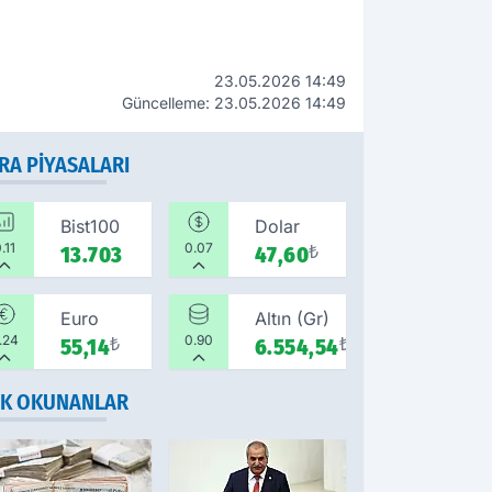
23.05.2026 14:49
Güncelleme: 23.05.2026 14:49
RA PIYASALARI
Bist100
Dolar
.11
0.07
13.703
47,60
₺
Euro
Altın (Gr)
.24
0.90
55,14
₺
6.554,54
₺
K OKUNANLAR