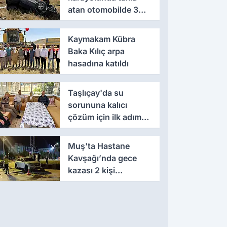
atan otomobilde 3
kişi yaralandı
Kaymakam Kübra
Baka Kılıç arpa
hasadına katıldı
Taşlıçay'da su
sorununa kalıcı
çözüm için ilk adım
atıldı
Muş'ta Hastane
Kavşağı’nda gece
kazası 2 kişi
yaralandı