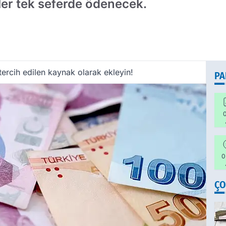
ler tek seferde ödenecek.
ercih edilen kaynak olarak ekleyin!
PA
0
0
ÇO