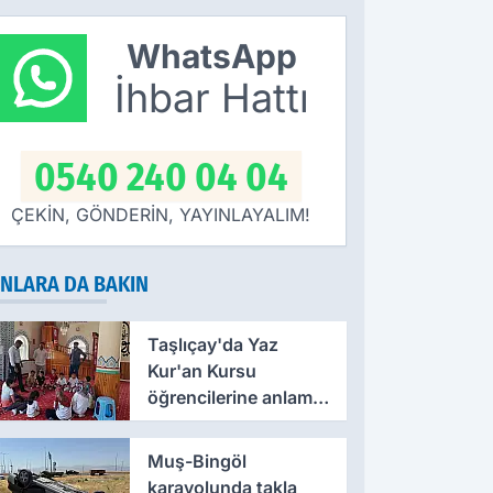
ammında! İlk
bırakılmıyor!
amlı Maaşın
Defterdar
WhatsApp
deneceği
Şimşek'ten
arih Netleşti
ziyaret
İhbar Hattı
0540 240 04 04
ÇEKİN, GÖNDERİN, YAYINLAYALIM!
NLARA DA BAKIN
Taşlıçay'da Yaz
Kur'an Kursu
öğrencilerine anlamlı
ziyaret
Muş-Bingöl
karayolunda takla