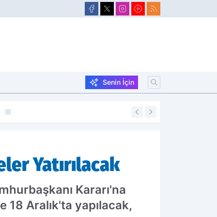
Senin İçin
21:40
Taşlıçay'da Yaz K
er Yatırılacak
Cumhurbaşkanı Kararı'na
e 18 Aralık'ta yapılacak,