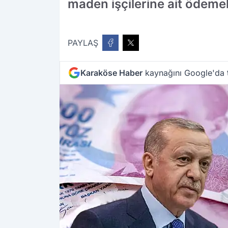
maden işçilerine ait ödeme
PAYLAŞ
Karaköse Haber
kaynağını Google'da t