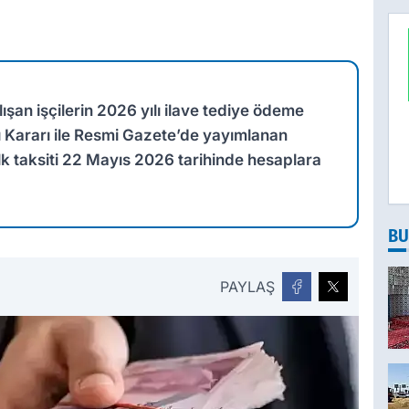
Z
Z
Ö
T
şan işçilerin 2026 yılı ilave tediye ödeme
ı Kararı ile Resmi Gazete’de yayımlanan
k taksiti 22 Mayıs 2026 tarihinde hesaplara
BU
PAYLAŞ