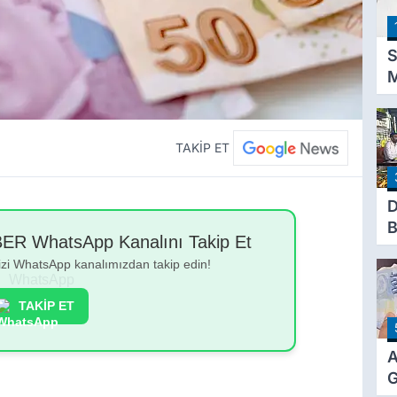
S
M
K
D
P
TAKİP ET
A
T
D
B
 WhatsApp Kanalını Takip Et
E
bizi WhatsApp kanalımızdan takip edin!
B
s
TAKİP ET
A
G