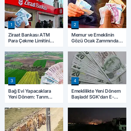
1
2
Ziraat Bankası ATM
Memur ve Emeklinin
Para Çekme Limitini
Gözü Ocak Zammında:
Artırdı: Günlük Ücretsiz
İlk Hesaplamalar Belli
Limit 30 Bin TL Oldu
Olmaya Başladı
3
4
Bağ Evi Yapacaklara
Emeklilikte Yeni Dönem
Yeni Dönem: Tarım
Başladı! SGK'dan E-
Arazilerinde Yapılaşma
Devlet Hamlesi
Şartları Değişti