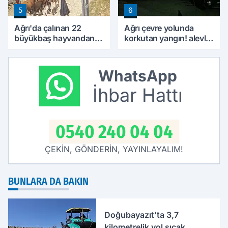
5
6
Ağrı'da çalınan 22
Ağrı çevre yolunda
büyükbaş hayvandan
korkutan yangın! alevler
15’i Doğubayazıt’ta
geceyi aydınlattı
bulundu
WhatsApp
İhbar Hattı
0540 240 04 04
ÇEKİN, GÖNDERİN, YAYINLAYALIM!
BUNLARA DA BAKIN
Doğubayazıt’ta 3,7
kilometrelik yol sıcak