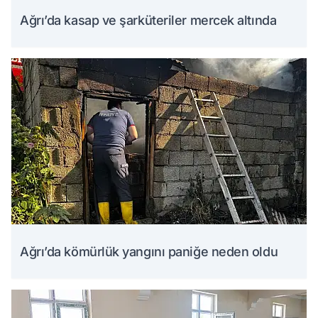
Ağrı’da kasap ve şarküteriler mercek altında
Ağrı’da kömürlük yangını paniğe neden oldu