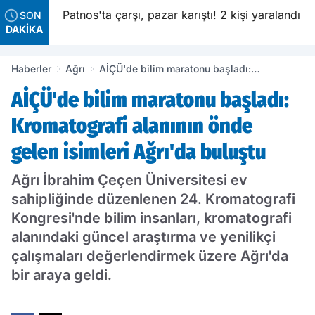
50 bin
Patnos'ta çarşı, pazar karıştı! 2 kişi yaralandı
SON
DAKİKA
Haberler
Ağrı
AİÇÜ'de bilim maratonu başladı:
Kromatografi alanının önde gelen isimleri
AİÇÜ'de bilim maratonu başladı:
Ağrı'da buluştu
Kromatografi alanının önde
gelen isimleri Ağrı'da buluştu
Ağrı İbrahim Çeçen Üniversitesi ev
sahipliğinde düzenlenen 24. Kromatografi
Kongresi'nde bilim insanları, kromatografi
alanındaki güncel araştırma ve yenilikçi
çalışmaları değerlendirmek üzere Ağrı'da
bir araya geldi.