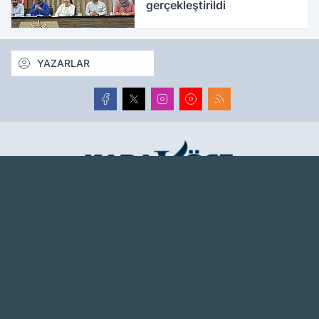
gerçekleştirildi
YAZARLAR
Ağrı haber sitesi, Ağrı son dakika haberlerini, güncel
haberleri en hızlı şekilde tarafsız olarak sunar. Ağrı
haberlerini Karaköse Haber'de takip edin.
www.karakosehaber.com
Hakkımızda
Künye