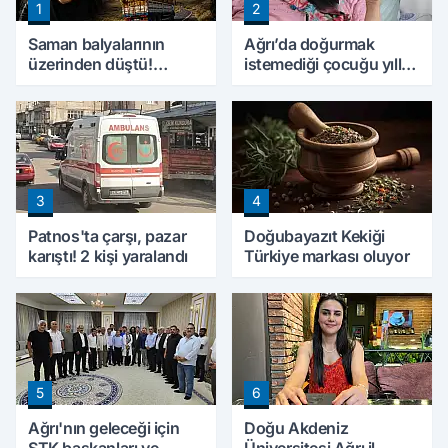
1
2
Saman balyalarının
Ağrı’da doğurmak
üzerinden düştü!
istemediği çocuğu yıllar
Ağrı'da 3 çocuk babası
sonra annesine hayat
hayatını kaybetti
verdi
3
4
Patnos'ta çarşı, pazar
Doğubayazıt Kekiği
karıştı! 2 kişi yaralandı
Türkiye markası oluyor
5
6
Ağrı'nın geleceği için
Doğu Akdeniz
STK başkanları ve
Üniversitesi Ağrı il