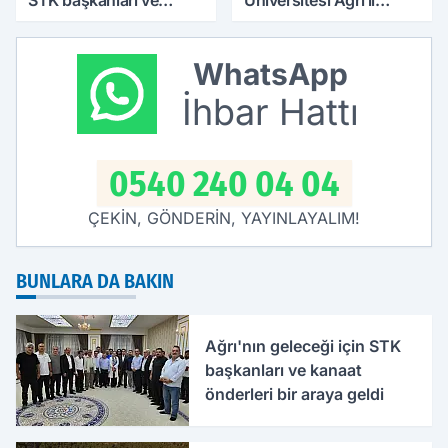
kanaat önderleri bir
temsilciliği hizmete
araya geldi
başladı
WhatsApp
İhbar Hattı
0540 240 04 04
ÇEKİN, GÖNDERİN, YAYINLAYALIM!
BUNLARA DA BAKIN
Ağrı'nın geleceği için STK
başkanları ve kanaat
önderleri bir araya geldi