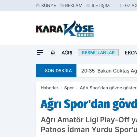
KÜNYE
REKLAM
İLETIŞIM
07 A
AĞRI
EKO
RESMI İLANLAR
20:35
Bakan Göktaş Ağr
SON DAKİKA
Haberler
Spor
Ağrı Spor'dan gövde gösteris
Ağrı Spor'dan gövde
Ağrı Amatör Ligi Play-Off 
Patnos İdman Yurdu Spor'un