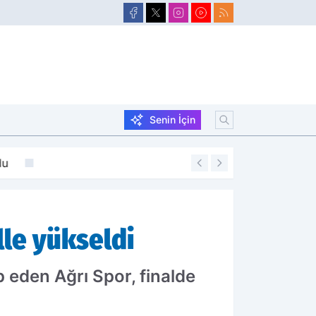
Senin İçin
du
20:07
Bakan Göktaş AK P
lle yükseldi
 eden Ağrı Spor, finalde