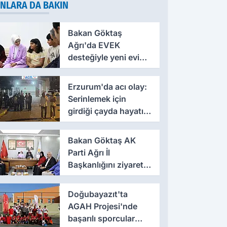
NLARA DA BAKIN
Bakan Göktaş
Ağrı'da EVEK
desteğiyle yeni evine
kavuşan anneye
konuk oldu
Erzurum'da acı olay:
Serinlemek için
girdiği çayda hayatını
kaybetti
Bakan Göktaş AK
Parti Ağrı İl
Başkanlığını ziyaret
etti
Doğubayazıt'ta
AGAH Projesi'nde
başarılı sporcular