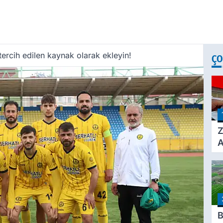
ercih edilen kaynak olarak ekleyin!
ÇO
Z
A
Ç
A
Ü
3
B