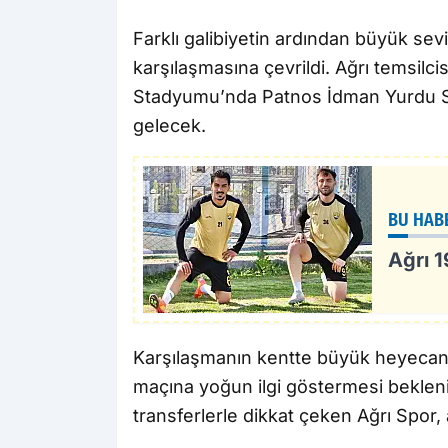
Farklı galibiyetin ardından büyük sev
karşılaşmasına çevrildi. Ağrı temsilci
Stadyumu’nda Patnos İdman Yurdu Spor
gelecek.
BU HAB
Ağrı 
Karşılaşmanın kentte büyük heyecan ol
maçına yoğun ilgi göstermesi bekleni
transferlerle dikkat çeken Ağrı Spor, 