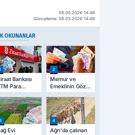
08.05.2026 14:46
Güncelleme: 08.05.2026 14:46
K OKUNANLAR
1
2
iraat Bankası
Memur ve
TM Para
Emeklinin Gözü
ekme Limitini
Ocak
rtırdı: Günlük
Zammında: İlk
cretsiz Limit
Hesaplamalar
0 Bin TL Oldu
Belli Olmaya
3
4
Başladı
ağ Evi
Ağrı'da çalınan