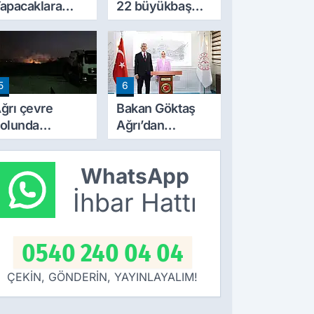
apacaklara
22 büyükbaş
eni Dönem:
hayvandan 15’i
arım
Doğubayazıt’ta
razilerinde
bulundu
apılaşma
5
6
artları Değişti
ğrı çevre
Bakan Göktaş
olunda
Ağrı’dan
orkutan
‘Terörsüz
angın! alevler
Türkiye’ mesajı
WhatsApp
eceyi aydınlattı
verdi
İhbar Hattı
0540 240 04 04
ÇEKİN, GÖNDERİN, YAYINLAYALIM!