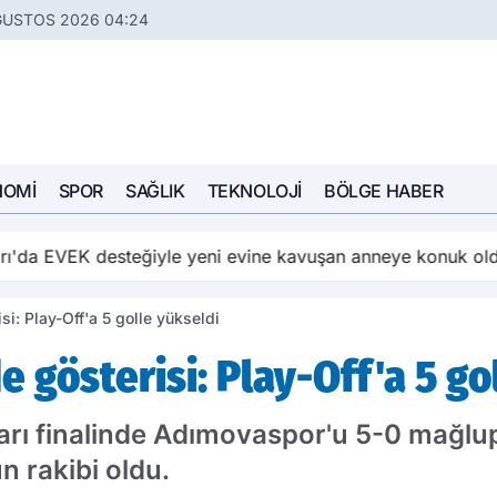
ĞUSTOS 2026 04:24
NOMI
SPOR
SAĞLIK
TEKNOLOJI
BÖLGE HABER
ı'da EVEK desteğiyle yeni evine kavuşan anneye konuk ol
i: Play-Off'a 5 golle yükseldi
 gösterisi: Play-Off'a 5 go
yarı finalinde Adımovaspor'u 5-0 mağlup
 rakibi oldu.