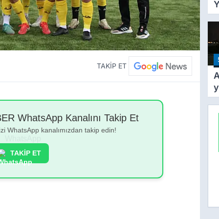
Y
Y
T
A
Y
Ş
TAKİP ET
A
y
k
y
 WhatsApp Kanalını Takip Et
g
bizi WhatsApp kanalımızdan takip edin!
TAKİP ET