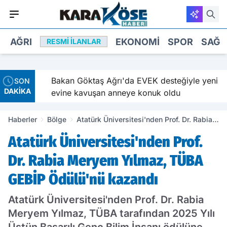
AĞRI
EKONOMI
SPOR
SAĞL
RESMI İLANLAR
ve
Bakan Göktaş Ağrı'da EVEK desteğiyle yeni
SON
DAKİKA
evine kavuşan anneye konuk oldu
Haberler
Bölge
Atatürk Üniversitesi'nden Prof. Dr. Rabia
Meryem Yılmaz, TÜBA GEBİP Ödülü'nü
Atatürk Üniversitesi'nden Prof.
kazandı
Dr. Rabia Meryem Yılmaz, TÜBA
GEBİP Ödülü'nü kazandı
Atatürk Üniversitesi'nden Prof. Dr. Rabia
Meryem Yılmaz, TÜBA tarafından 2025 Yılı