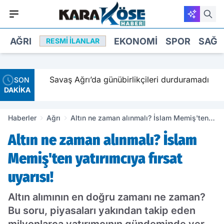
AĞRI
EKONOMI
SPOR
SAĞL
RESMI İLANLAR
nde
Savaş Ağrı’da günübirlikçileri durduramadı
SON
DAKİKA
Haberler
Ağrı
Altın ne zaman alınmalı? İslam Memiş'ten
yatırımcıya fırsat uyarısı!
Altın ne zaman alınmalı? İslam
Memiş'ten yatırımcıya fırsat
uyarısı!
Altın alımının en doğru zamanı ne zaman?
Bu soru, piyasaları yakından takip eden