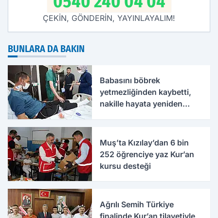
0540 240 04 04
ÇEKİN, GÖNDERİN, YAYINLAYALIM!
BUNLARA DA BAKIN
Babasını böbrek
yetmezliğinden kaybetti,
nakille hayata yeniden
tutundu
Muş’ta Kızılay’dan 6 bin
252 öğrenciye yaz Kur’an
kursu desteği
Ağrılı Semih Türkiye
finalinde Kur’an tilavetiyle