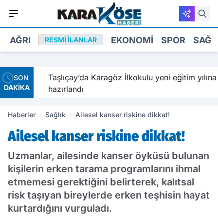
AĞRI
EKONOMI
SPOR
SAĞL
RESMI İLANLAR
avetiyle
Taşlıçay’da Karagöz İlkokulu yeni eğitim yılına
SON
DAKİKA
hazırlandı
Haberler
Sağlık
Ailesel kanser riskine dikkat!
Ailesel kanser riskine dikkat!
Uzmanlar, ailesinde kanser öyküsü bulunan
kişilerin erken tarama programlarını ihmal
etmemesi gerektiğini belirterek, kalıtsal
risk taşıyan bireylerde erken teşhisin hayat
kurtardığını vurguladı.