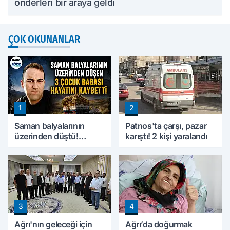
önderleri bir araya geldi
ÇOK OKUNANLAR
1
2
Saman balyalarının
Patnos'ta çarşı, pazar
üzerinden düştü!
karıştı! 2 kişi yaralandı
Ağrı'da 3 çocuk babası
hayatını kaybetti
3
4
Ağrı'nın geleceği için
Ağrı’da doğurmak