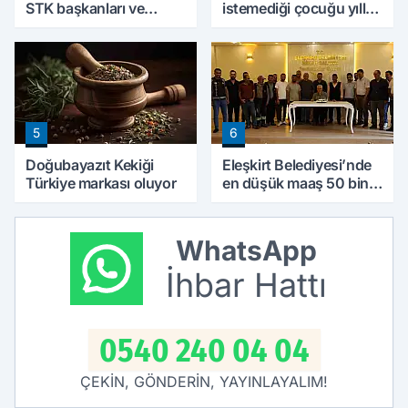
STK başkanları ve
istemediği çocuğu yıllar
kanaat önderleri bir
sonra annesine hayat
araya geldi
verdi
5
6
Doğubayazıt Kekiği
Eleşkirt Belediyesi’nde
Türkiye markası oluyor
en düşük maaş 50 bin
lira oldu
WhatsApp
İhbar Hattı
0540 240 04 04
ÇEKİN, GÖNDERİN, YAYINLAYALIM!