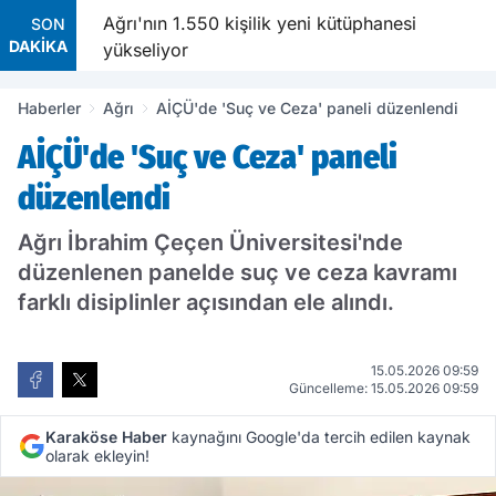
urucu
Ağrı'nın 1.550 kişilik yeni kütüphanesi
SON
DAKİKA
yükseliyor
Haberler
Ağrı
AİÇÜ'de 'Suç ve Ceza' paneli düzenlendi
AİÇÜ'de 'Suç ve Ceza' paneli
düzenlendi
Ağrı İbrahim Çeçen Üniversitesi'nde
düzenlenen panelde suç ve ceza kavramı
farklı disiplinler açısından ele alındı.
15.05.2026 09:59
Güncelleme: 15.05.2026 09:59
Karaköse Haber
kaynağını Google'da tercih edilen kaynak
olarak ekleyin!