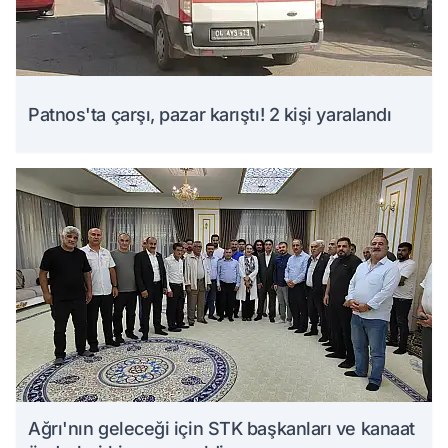
Patnos'ta çarşı, pazar karıştı! 2 kişi yaralandı
Ağrı'nın geleceği için STK başkanları ve kanaat