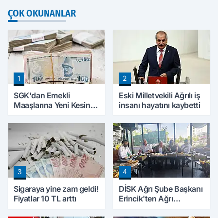
ÇOK OKUNANLAR
1
2
SGK'dan Emekli
Eski Milletvekili Ağrılı iş
Maaşlarına Yeni Kesinti
insanı hayatını kaybetti
Düzenlemesi! Prim
Borçları Aylıklardan
Tahsil Edilecek
3
4
Sigaraya yine zam geldi!
DİSK Ağrı Şube Başkanı
Fiyatlar 10 TL arttı
Erincik'ten Ağrı
Belediyesi'ne sert tepki!