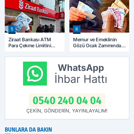
5
6
Ziraat Bankası ATM
Memur ve Emeklinin
Para Çekme Limitini
Gözü Ocak Zammında:
Artırdı: Günlük Ücretsiz
İlk Hesaplamalar Belli
Limit 30 Bin TL Oldu
Olmaya Başladı
WhatsApp
İhbar Hattı
0540 240 04 04
ÇEKİN, GÖNDERİN, YAYINLAYALIM!
BUNLARA DA BAKIN