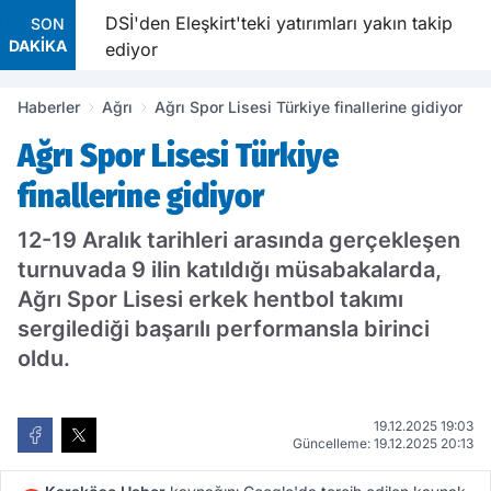
lerini
DSİ'den Eleşkirt'teki yatırımları yakın takip
SON
DAKİKA
ediyor
Haberler
Ağrı
Ağrı Spor Lisesi Türkiye finallerine gidiyor
Ağrı Spor Lisesi Türkiye
finallerine gidiyor
12-19 Aralık tarihleri arasında gerçekleşen
turnuvada 9 ilin katıldığı müsabakalarda,
Ağrı Spor Lisesi erkek hentbol takımı
sergilediği başarılı performansla birinci
oldu.
19.12.2025 19:03
Güncelleme: 19.12.2025 20:13