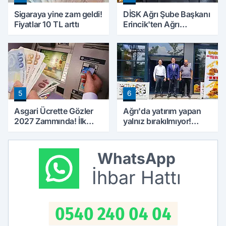
Sigaraya yine zam geldi!
DİSK Ağrı Şube Başkanı
Fiyatlar 10 TL arttı
Erincik'ten Ağrı
Belediyesi'ne sert tepki!
5
6
Asgari Ücrette Gözler
Ağrı'da yatırım yapan
2027 Zammında! İlk
yalnız bırakılmıyor!
Zamlı Maaşın
Defterdar Şimşek'ten
Ödeneceği Tarih
ziyaret
Netleşti
WhatsApp
İhbar Hattı
0540 240 04 04