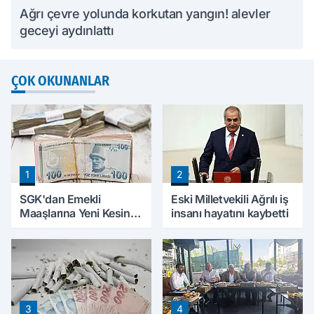
Ağrı çevre yolunda korkutan yangın! alevler
geceyi aydınlattı
ÇOK OKUNANLAR
1
2
SGK'dan Emekli
Eski Milletvekili Ağrılı iş
Maaşlarına Yeni Kesinti
insanı hayatını kaybetti
Düzenlemesi! Prim
Borçları Aylıklardan
Tahsil Edilecek
3
4