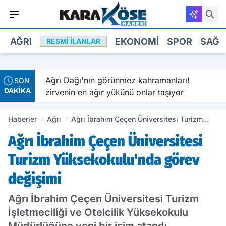
AĞRI
EKONOMI
SPOR
SAĞL
RESMI İLANLAR
r arada
Ağrı Dağı'nın görünmez kahramanları!
SON
DAKİKA
zirvenin en ağır yükünü onlar taşıyor
Haberler
Ağrı
Ağrı İbrahim Çeçen Üniversitesi Turizm
Yüksekokulu'nda görev değişimi
Ağrı İbrahim Çeçen Üniversitesi
Turizm Yüksekokulu'nda görev
değişimi
Ağrı İbrahim Çeçen Üniversitesi Turizm
İşletmeciliği ve Otelcilik Yüksekokulu