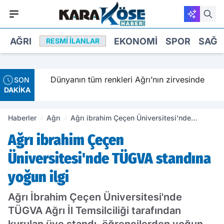
AĞRI
EKONOMI
SPOR
SAĞL
RESMI İLANLAR
ç
Dünyanın tüm renkleri Ağrı’nın zirvesinde
SON
DAKİKA
Haberler
Ağrı
Ağrı ibrahim Çeçen Üniversitesi'nde
TÜGVA standına yoğun ilgi
Ağrı ibrahim Çeçen
Üniversitesi'nde TÜGVA standına
yoğun ilgi
Ağrı İbrahim Çeçen Üniversitesi'nde
TÜGVA Ağrı İl Temsilciliği tarafından