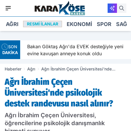
AĞRI
EKONOMI
SPOR
SAĞL
RESMI İLANLAR
e
Bakan Göktaş Ağrı'da EVEK desteğiyle yeni
SON
DAKİKA
evine kavuşan anneye konuk oldu
Haberler
Ağrı
Ağrı İbrahim Çeçen Üniversitesi'nde
psikolojik destek randevusu nasıl alınır?
Ağrı İbrahim Çeçen
Üniversitesi'nde psikolojik
destek randevusu nasıl alınır?
Ağrı İbrahim Çeçen Üniversitesi,
öğrencilerine psikolojik danışmanlık