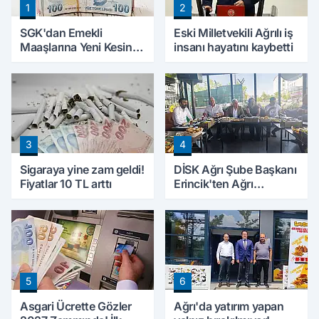
1
2
SGK'dan Emekli
Eski Milletvekili Ağrılı iş
Maaşlarına Yeni Kesinti
insanı hayatını kaybetti
Düzenlemesi! Prim
Borçları Aylıklardan
Tahsil Edilecek
3
4
Sigaraya yine zam geldi!
DİSK Ağrı Şube Başkanı
Fiyatlar 10 TL arttı
Erincik'ten Ağrı
Belediyesi'ne sert tepki!
5
6
Asgari Ücrette Gözler
Ağrı'da yatırım yapan