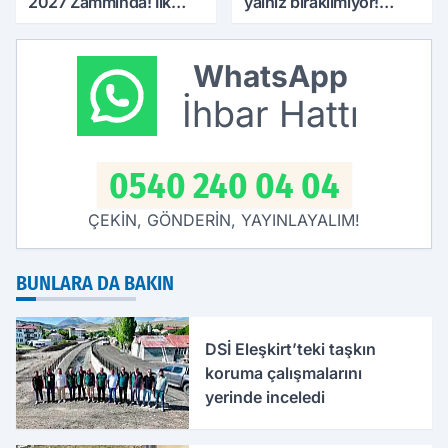
2027 Zammında! İlk
yalnız bırakılmıyor!
Zamlı Maaşın
Defterdar Şimşek'ten
Ödeneceği Tarih
ziyaret
Netleşti
WhatsApp
İhbar Hattı
0540 240 04 04
ÇEKİN, GÖNDERİN, YAYINLAYALIM!
BUNLARA DA BAKIN
DSİ Eleşkirt’teki taşkın
koruma çalışmalarını
yerinde inceledi