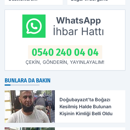
Yargıtay’dan Kritik
Karar: Faiz Ödenebilir
WhatsApp
İhbar Hattı
0540 240 04 04
ÇEKİN, GÖNDERİN, YAYINLAYALIM!
BUNLARA DA BAKIN
Doğubayazıt’ta Boğazı
Kesilmiş Halde Bulunan
Kişinin Kimliği Belli Oldu