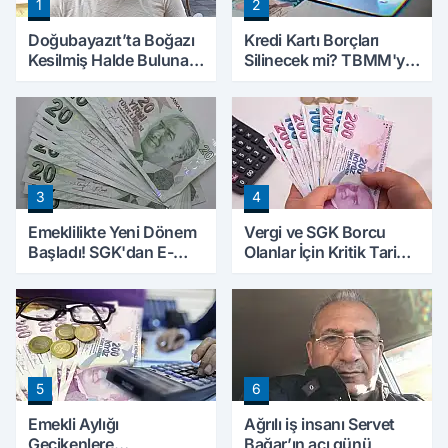
1
2
Doğubayazıt’ta Boğazı
Kredi Kartı Borçları
Kesilmiş Halde Bulunan
Silinecek mi? TBMM'ye
Kişinin Kimliği Belli Oldu
Sunulan Tekliflerin
Ayrıntıları Belli Oldu
3
4
Emeklilikte Yeni Dönem
Vergi ve SGK Borcu
Başladı! SGK'dan E-
Olanlar İçin Kritik Tarih:
Devlet Hamlesi
Başvurular İçin Son Gün
Yaklaşıyor
5
6
Emekli Aylığı
Ağrılı iş insanı Servet
Gecikenlere
Bağar’ın acı günü