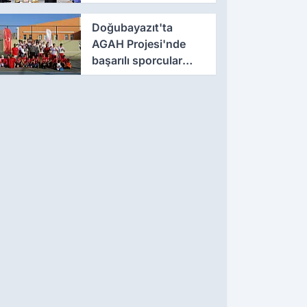
etti
Doğubayazıt'ta
AGAH Projesi'nde
başarılı sporcular
ödüllendirildi