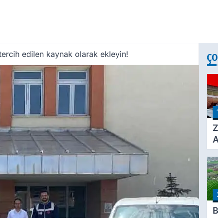
ercih edilen kaynak olarak ekleyin!
ÇO
Z
A
Ç
A
Ü
3
B