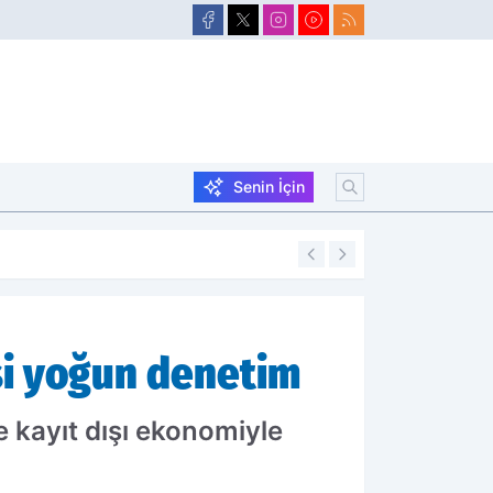
Senin İçin
20:35
Bakan Göktaş Ağ
si yoğun denetim
e kayıt dışı ekonomiyle