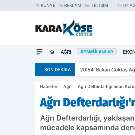
KÜNYE
REKLAM
İLETIŞIM
07 A
AĞRI
EKO
RESMI İLANLAR
20:54
Bakan Göktaş Ağrı
SON DAKİKA
Haberler
Ağrı
Ağrı Defterdarlığı'ndan Kur
Ağrı Defterdarlığ
Ağrı Defterdarlığı, yaklaşa
mücadele kapsamında deneti