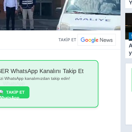
Y
Y
T
A
Y
Ş
TAKİP ET
A
y
k
y
 WhatsApp Kanalını Takip Et
g
bizi WhatsApp kanalımızdan takip edin!
TAKİP ET