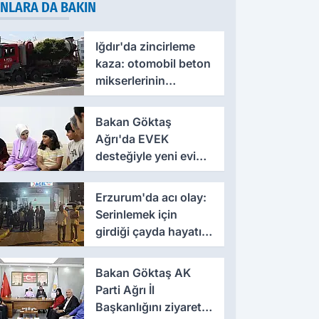
NLARA DA BAKIN
Iğdır'da zincirleme
kaza: otomobil beton
mikserlerinin
arasında kaldı
Bakan Göktaş
Ağrı'da EVEK
desteğiyle yeni evine
kavuşan anneye
konuk oldu
Erzurum'da acı olay:
Serinlemek için
girdiği çayda hayatını
kaybetti
Bakan Göktaş AK
Parti Ağrı İl
Başkanlığını ziyaret