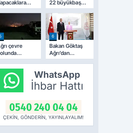
apacaklara
22 büyükbaş
eni Dönem:
hayvandan 15’i
arım
Doğubayazıt’ta
razilerinde
bulundu
apılaşma
5
6
artları Değişti
ğrı çevre
Bakan Göktaş
olunda
Ağrı’dan
orkutan
‘Terörsüz
angın! alevler
Türkiye’ mesajı
WhatsApp
eceyi aydınlattı
verdi
İhbar Hattı
0540 240 04 04
ÇEKİN, GÖNDERİN, YAYINLAYALIM!