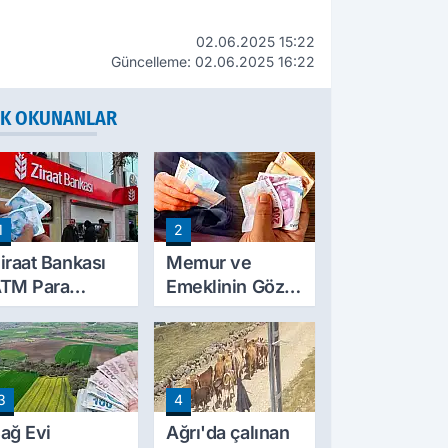
02.06.2025 15:22
Güncelleme: 02.06.2025 16:22
K OKUNANLAR
1
2
iraat Bankası
Memur ve
TM Para
Emeklinin Gözü
ekme Limitini
Ocak
rtırdı: Günlük
Zammında: İlk
cretsiz Limit
Hesaplamalar
0 Bin TL Oldu
Belli Olmaya
3
4
Başladı
ağ Evi
Ağrı'da çalınan