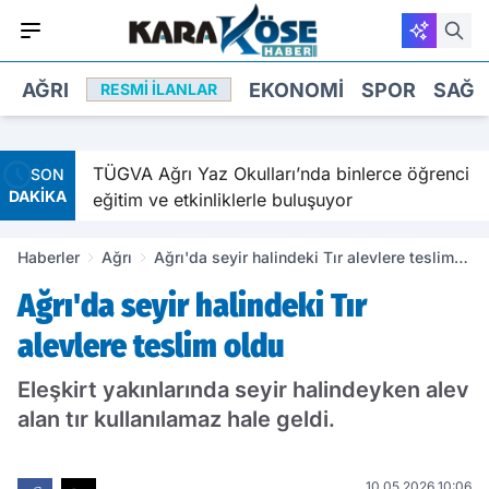
AĞRI
EKONOMI
SPOR
SAĞL
RESMI İLANLAR
TÜGVA Ağrı Yaz Okulları’nda binlerce öğrenci
SON
DAKİKA
eğitim ve etkinliklerle buluşuyor
Haberler
Ağrı
Ağrı'da seyir halindeki Tır alevlere teslim
oldu
Ağrı'da seyir halindeki Tır
alevlere teslim oldu
Eleşkirt yakınlarında seyir halindeyken alev
alan tır kullanılamaz hale geldi.
10.05.2026 10:06