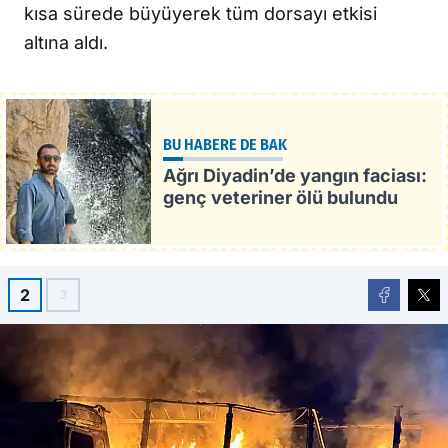
kısa sürede büyüyerek tüm dorsayı etkisi
altına aldı.
BU HABERE DE BAK
Ağrı Diyadin’de yangın faciası:
genç veteriner ölü bulundu
2
3