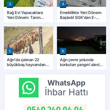
3
4
Bağ Evi Yapacaklara
Emeklilikte Yeni Dönem
Yeni Dönem: Tarım
Başladı! SGK'dan E-
Arazilerinde Yapılaşma
Devlet Hamlesi
Şartları Değişti
5
6
Ağrı'da çalınan 22
Ağrı çevre yolunda
büyükbaş hayvandan
korkutan yangın! alevler
15’i Doğubayazıt’ta
geceyi aydınlattı
bulundu
WhatsApp
İhbar Hattı
0540 240 04 04