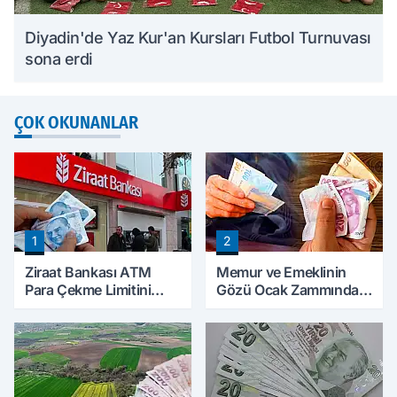
Diyadin'de Yaz Kur'an Kursları Futbol Turnuvası
sona erdi
ÇOK OKUNANLAR
1
2
Ziraat Bankası ATM
Memur ve Emeklinin
Para Çekme Limitini
Gözü Ocak Zammında:
Artırdı: Günlük Ücretsiz
İlk Hesaplamalar Belli
Limit 30 Bin TL Oldu
Olmaya Başladı