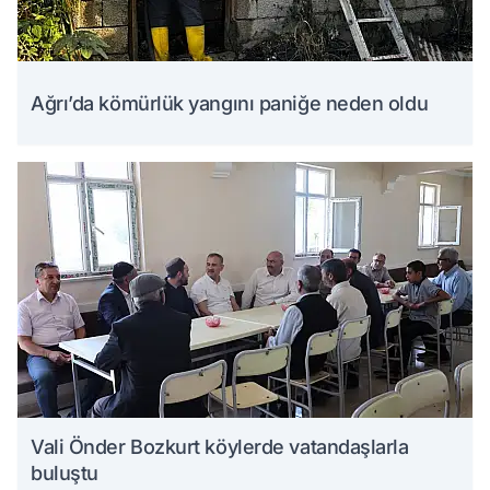
Ağrı’da kömürlük yangını paniğe neden oldu
Vali Önder Bozkurt köylerde vatandaşlarla
buluştu