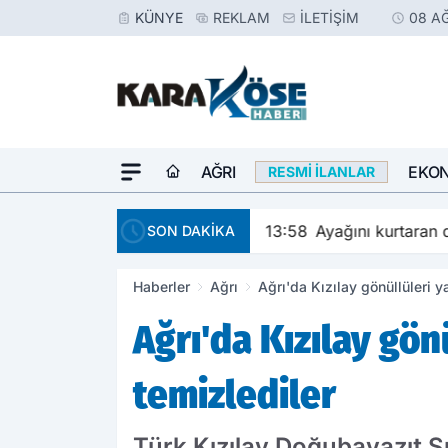
KÜNYE
REKLAM
İLETIŞIM
08 A
AĞRI
EKO
RESMI İLANLAR
13:58
Ayağını kurtaran d
SON DAKİKA
Haberler
Ağrı
Ağrı'da Kızılay gönüllüleri y
Ağrı'da Kızılay gön
temizlediler
Türk Kızılay Doğubayazıt Şu