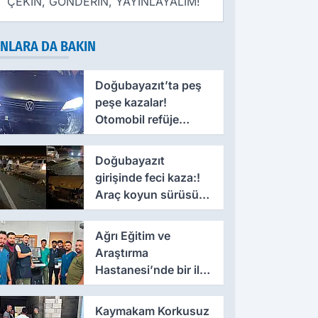
ÇEKİN, GÖNDERİN, YAYINLAYALIM!
NLARA DA BAKIN
Doğubayazıt’ta peş
peşe kazalar!
Otomobil refüje
savruldu
Doğubayazıt
girişinde feci kaza:!
Araç koyun sürüsüne
daldı
Ağrı Eğitim ve
Araştırma
Hastanesi’nde bir ilk
gerçekleştirildi
Kaymakam Korkusuz