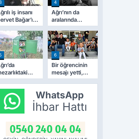
3
4
yrıntıları Belli
ldu
ğrılı iş insanı
Ağrı’nın da
ervet Bağar’ın
aralarında
cı günü
bulunduğu 30
ilde DEAŞ
operasyonu:
104 şüpheli
5
6
yakalandı
ğrı’da
Bir öğrencinin
ezarlıktaki
mesajı yetti,
ur’an kutusu
İlhami Yıldız
atandaşlardan
soluğu okulda
WhatsApp
oğun ilgi
aldı
örüyor
İhbar Hattı
0540 240 04 04