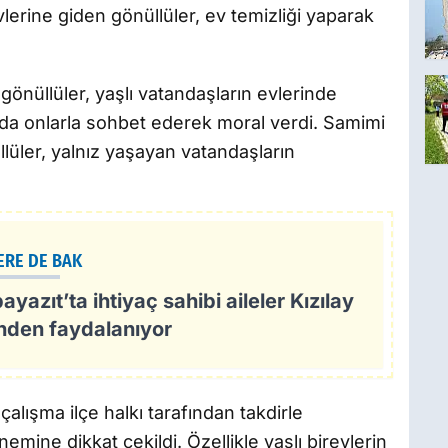
lerine giden gönüllüler, ev temizliği yaparak
önüllüler, yaşlı vatandaşların evlerinde
da onlarla sohbet ederek moral verdi. Samimi
llüler, yalnız yaşayan vatandaşların
ERE DE BAK
yazıt’ta ihtiyaç sahibi aileler Kızılay
inden faydalanıyor
 çalışma ilçe halkı tarafından takdirle
mine dikkat çekildi. Özellikle yaşlı bireylerin