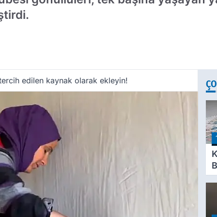
tirdi.
ercih edilen kaynak olarak ekleyin!
ÇO
K
B
S
S
T