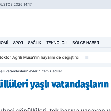
ĞUSTOS 2026 14:17
NOMI
SPOR
SAĞLIK
TEKNOLOJI
BÖLGE HABER
oktor Ağrılı Musa’nın hayalini de değiştirdi
aşlı vatandaşların evlerini temizlediler
üllüleri yaşlı vatandaşların 
besi gönüllüleri, tek başına yaşayan y