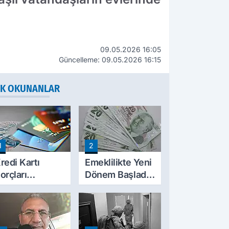
09.05.2026 16:05
Güncelleme: 09.05.2026 16:15
K OKUNANLAR
1
2
redi Kartı
Emeklilikte Yeni
orçları
Dönem Başladı!
ilinecek mi?
SGK'dan E-
TBMM'ye
Devlet Hamlesi
unulan
ekliflerin