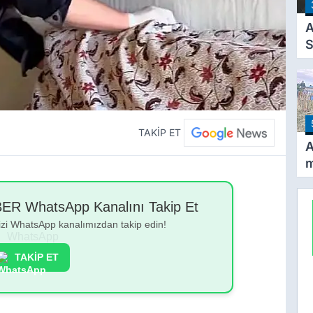
A
O
A
S
a
TAKİP ET
A
m
K
v
 WhatsApp Kanalını Takip Et
y
bizi WhatsApp kanalımızdan takip edin!
g
TAKİP ET