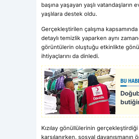
başına yaşayan yaşlı vatandaşların ev
yaşlılara destek oldu.
Gerçekleştirilen çalışma kapsamında g
detaylı temizlik yaparken aynı zaman
görüntülerin oluştuğu etkinlikte gönü
ihtiyaçlarını da dinledi.
BU HAB
Doğuba
butiğ
Kızılay gönüllülerinin gerçekleştirdiği
karşılanırken, sosyal dayanışmanın öne