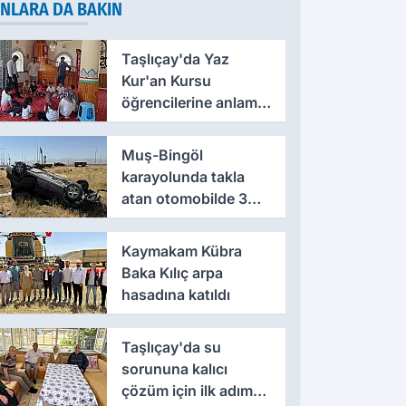
NLARA DA BAKIN
Taşlıçay'da Yaz
Kur'an Kursu
öğrencilerine anlamlı
ziyaret
Muş-Bingöl
karayolunda takla
atan otomobilde 3
kişi yaralandı
Kaymakam Kübra
Baka Kılıç arpa
hasadına katıldı
Taşlıçay'da su
sorununa kalıcı
çözüm için ilk adım