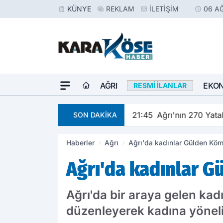
KÜNYE
REKLAM
İLETIŞIM
06 A
AĞRI
EKO
RESMI İLANLAR
e kutlandı
21:45
Ağrı'nın 270 Yat
SON DAKİKA
Haberler
Ağrı
Ağrı'da kadınlar Gülden Köm
Ağrı'da kadınlar G
Ağrı'da bir araya gelen kad
düzenleyerek kadına yöneli