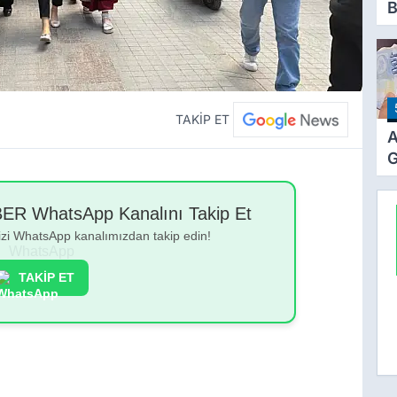
B
E
B
s
TAKİP ET
A
G
Z
Z
 WhatsApp Kanalını Takip Et
Ö
bizi WhatsApp kanalımızdan takip edin!
T
TAKİP ET