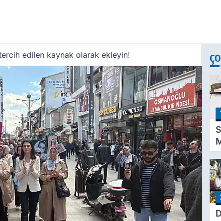
ercih edilen kaynak olarak ekleyin!
ÇO
S
M
K
D
P
A
T
D