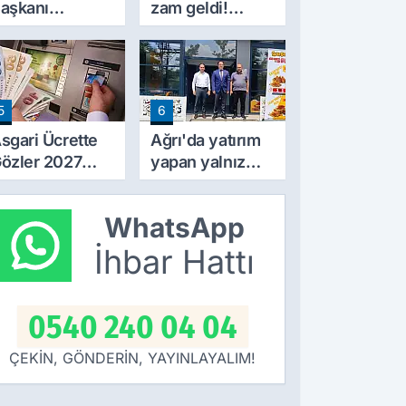
aşkanı
zam geldi!
rincik'ten Ağrı
Fiyatlar 10 TL
elediyesi'ne
arttı
ert tepki!
5
6
sgari Ücrette
Ağrı'da yatırım
özler 2027
yapan yalnız
ammında! İlk
bırakılmıyor!
amlı Maaşın
Defterdar
WhatsApp
deneceği
Şimşek'ten
arih Netleşti
ziyaret
İhbar Hattı
0540 240 04 04
ÇEKİN, GÖNDERİN, YAYINLAYALIM!