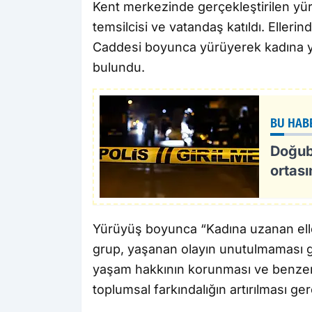
Kent merkezinde gerçekleştirilen yür
temsilcisi ve vatandaş katıldı. Elleri
Caddesi boyunca yürüyerek kadına yö
bulundu.
BU HAB
Doğuba
ortas
Yürüyüş boyunca “Kadına uzanan eller 
grup, yaşanan olayın unutulmaması ger
yaşam hakkının korunması ve benzer 
toplumsal farkındalığın artırılması gere