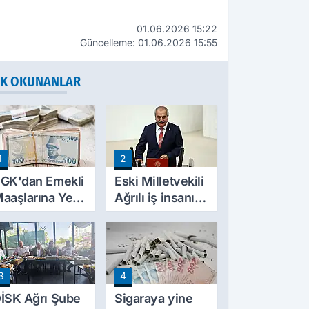
01.06.2026 15:22
Güncelleme: 01.06.2026 15:55
K OKUNANLAR
1
2
GK'dan Emekli
Eski Milletvekili
aaşlarına Yeni
Ağrılı iş insanı
esinti
hayatını kaybetti
üzenlemesi!
rim Borçları
ylıklardan
3
4
ahsil Edilecek
İSK Ağrı Şube
Sigaraya yine