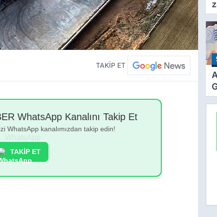
z
F
a
TAKİP ET
A
G
Z
Z
 WhatsApp Kanalını Takip Et
Ö
bizi WhatsApp kanalımızdan takip edin!
T
TAKİP ET