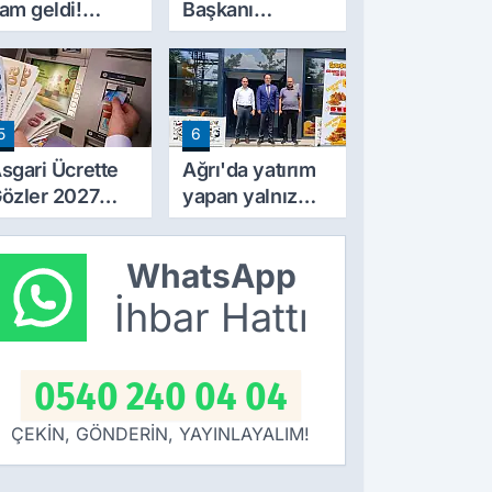
am geldi!
Başkanı
iyatlar 10 TL
Erincik'ten Ağrı
rttı
Belediyesi'ne
sert tepki!
5
6
sgari Ücrette
Ağrı'da yatırım
özler 2027
yapan yalnız
ammında! İlk
bırakılmıyor!
amlı Maaşın
Defterdar
WhatsApp
deneceği
Şimşek'ten
arih Netleşti
ziyaret
İhbar Hattı
0540 240 04 04
ÇEKİN, GÖNDERİN, YAYINLAYALIM!