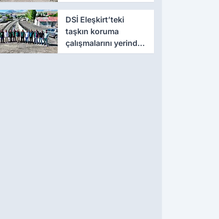
çalışmalarını yerinde
inceledi
DSİ Eleşkirt’teki
taşkın koruma
çalışmalarını yerinde
inceledi