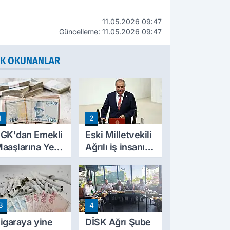
11.05.2026 09:47
Güncelleme: 11.05.2026 09:47
K OKUNANLAR
1
2
GK'dan Emekli
Eski Milletvekili
aaşlarına Yeni
Ağrılı iş insanı
esinti
hayatını kaybetti
üzenlemesi!
rim Borçları
ylıklardan
3
4
ahsil Edilecek
igaraya yine
DİSK Ağrı Şube