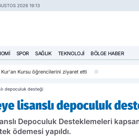
ĞUSTOS 2026 19:13
NOMI
SPOR
SAĞLIK
TEKNOLOJI
BÖLGE HABER
Kur'an Kursu öğrencilerini ziyaret etti
slı depoculuk desteği
eye lisanslı depoculuk dest
isanslı Depoculuk Desteklemeleri kaps
tek ödemesi yapıldı.