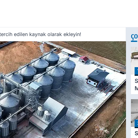
ercih edilen kaynak olarak ekleyin!
ÇO
S
M
K
D
P
A
T
S