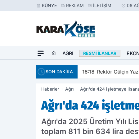
KÜNYE
REKLAM
İLETIŞIM
06 A
AĞRI
EKO
RESMI İLANLAR
16:18
Rektör Gülçin Yaz 
SON DAKİKA
Haberler
Ağrı
Ağrı'da 424 işletmeye lisan
Ağrı'da 424 işletm
Ağrı'da 2025 Üretim Yılı L
toplam 811 bin 634 lira des