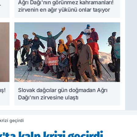
Ağrı Dağı'nın görünmez kahramanları!
r
zirvenin en ağır yükünü onlar taşıyor
ış!
Slovak dağcılar gün doğmadan Ağrı
Dağı'nın zirvesine ulaştı
krizi geçirdi
k'ta kalp krizi geçirdi