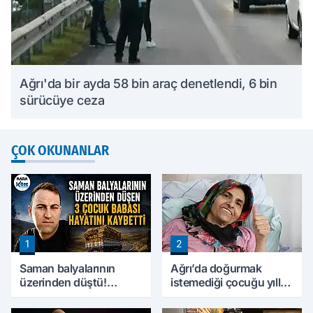
Ağrı'da bir ayda 58 bin araç denetlendi, 6 bin
sürücüye ceza
ÇOK OKUNANLAR
1
2
Saman balyalarının
Ağrı’da doğurmak
üzerinden düştü!
istemediği çocuğu yıllar
Ağrı'da 3 çocuk babası
sonra annesine hayat
hayatını kaybetti
verdi