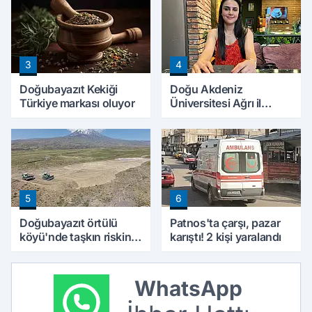
3
4
Doğubayazıt Kekiği
Doğu Akdeniz
Türkiye markası oluyor
Üniversitesi Ağrı il
temsilciliği hizmete
başladı
5
6
Doğubayazıt örtülü
Patnos'ta çarşı, pazar
köyü'nde taşkın riskine
karıştı! 2 kişi yaralandı
karşı hummalı çalışma!
Dere yatağı
genişletiliyor
WhatsApp