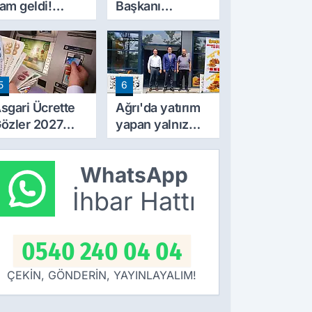
am geldi!
Başkanı
iyatlar 10 TL
Erincik'ten Ağrı
rttı
Belediyesi'ne
sert tepki!
5
6
sgari Ücrette
Ağrı'da yatırım
özler 2027
yapan yalnız
ammında! İlk
bırakılmıyor!
amlı Maaşın
Defterdar
WhatsApp
deneceği
Şimşek'ten
arih Netleşti
ziyaret
İhbar Hattı
0540 240 04 04
ÇEKİN, GÖNDERİN, YAYINLAYALIM!