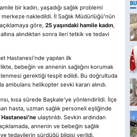
BU
amile bir kadın, yaşadığı sağlık problemi
 merkeze nakledildi. İl Sağlık Müdürlüğü’nün
 açıklamaya göre,
25 yaşındaki hamile kadın
,
tına alındıktan sonra ileri tetkik ve tedavi
t Hastanesi’nde yapılan ilk
rlikte, bebeğin ve annenin sağlığını korumak
lenmesi gerektiği tespit edildi. Bu doğrultuda
 ambulans helikopter sevki kararı alındı.
nsı, kısa sürede Başkale’ye yönlendirildi. İlçe
nan hasta, uzman sağlık personeli eşliğinde
a Hastanesi’ne
ulaştırıldı. Sevkin ardından
n açıklamada, annenin ve bebeğin sağlık
 ve tedavilerin sürdüğü bilgisi verildi.