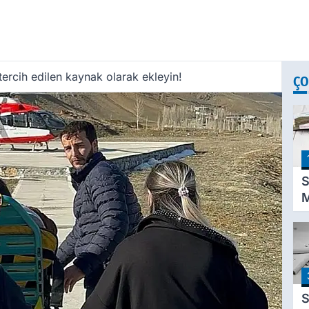
ercih edilen kaynak olarak ekleyin!
ÇO
S
M
K
D
P
A
T
S