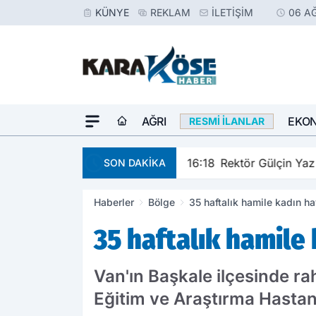
KÜNYE
REKLAM
İLETIŞIM
06 A
AĞRI
EKO
RESMI İLANLAR
16:18
Rektör Gülçin Yaz 
SON DAKİKA
Haberler
Bölge
35 haftalık hamile kadın ha
35 haftalık hamile 
Van'ın Başkale ilçesinde ra
Eğitim ve Araştırma Hastane