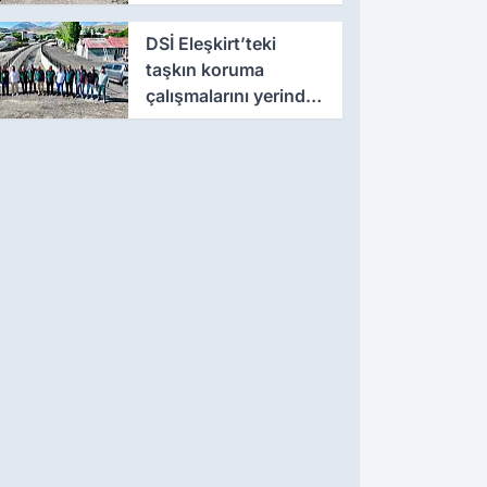
çalışmalarını yerinde
inceledi
DSİ Eleşkirt’teki
taşkın koruma
çalışmalarını yerinde
inceledi