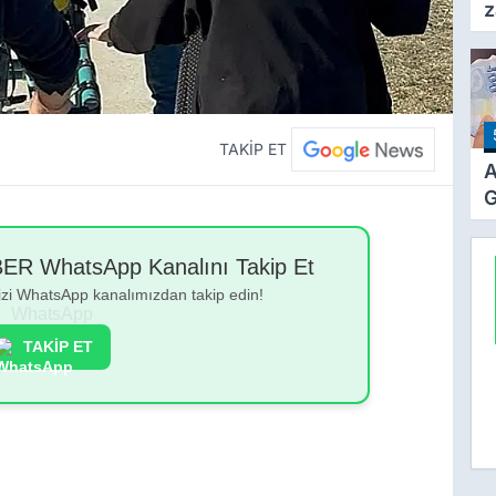
z
F
a
TAKİP ET
A
G
Z
Z
 WhatsApp Kanalını Takip Et
Ö
bizi WhatsApp kanalımızdan takip edin!
T
TAKİP ET