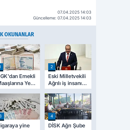
07.04.2025 14:03
Güncelleme: 07.04.2025 14:03
K OKUNANLAR
1
2
GK'dan Emekli
Eski Milletvekili
aaşlarına Yeni
Ağrılı iş insanı
esinti
hayatını kaybetti
üzenlemesi!
rim Borçları
ylıklardan
3
4
ahsil Edilecek
igaraya yine
DİSK Ağrı Şube