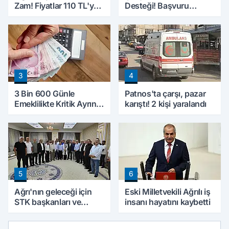
Zam! Fiyatlar 110 TL'ye
Desteği! Başvuru
Yükseldi
Yapmadan Doğum
Parası Alabilecekler
3
4
3 Bin 600 Günle
Patnos'ta çarşı, pazar
Emeklilikte Kritik Ayrıntı!
karıştı! 2 kişi yaralandı
Yapılacak Hata Emeklilik
Hesabını Değiştirebilir
5
6
Ağrı'nın geleceği için
Eski Milletvekili Ağrılı iş
STK başkanları ve
insanı hayatını kaybetti
kanaat önderleri bir
araya geldi