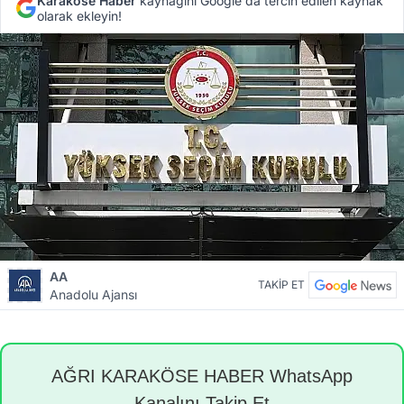
Karaköse Haber
kaynağını Google'da tercih edilen kaynak
olarak ekleyin!
AA
TAKİP ET
Anadolu Ajansı
AĞRI KARAKÖSE HABER WhatsApp
Kanalını Takip Et