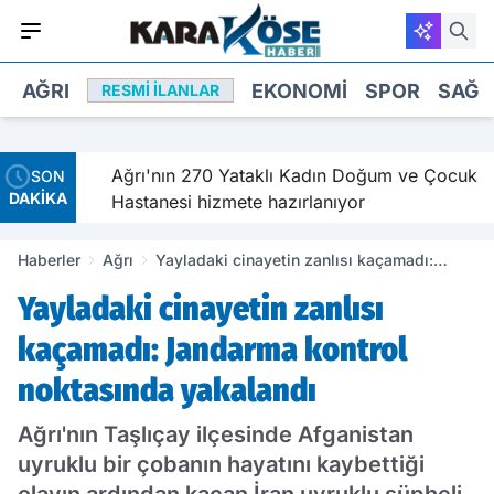
AĞRI
EKONOMI
SPOR
SAĞL
RESMI İLANLAR
de Dünya
Ağrı'nın 270 Yataklı Kadın Doğum ve Çocuk
SON
DAKİKA
ndı
Hastanesi hizmete hazırlanıyor
Haberler
Ağrı
Yayladaki cinayetin zanlısı kaçamadı:
Jandarma kontrol noktasında yakalandı
Yayladaki cinayetin zanlısı
kaçamadı: Jandarma kontrol
noktasında yakalandı
Ağrı'nın Taşlıçay ilçesinde Afganistan
uyruklu bir çobanın hayatını kaybettiği