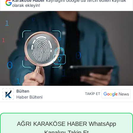
Karaköse Haber
kaynağını Google'da tercih edilen kaynak
olarak ekleyin!
Bülten
TAKİP ET
Haber Bülteni
AĞRI KARAKÖSE HABER WhatsApp
Kanalını Takip Et