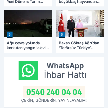
Yeni Dönem: Tarım
büyükbaş hayvandan
Arazilerinde Yapılaşma
15’i Doğubayazıt’ta
Şartları Değişti
bulundu
5
6
Ağrı çevre yolunda
Bakan Göktaş Ağrı’dan
korkutan yangın! alevler
‘Terörsüz Türkiye’
geceyi aydınlattı
mesajı verdi
WhatsApp
İhbar Hattı
0540 240 04 04
ÇEKİN, GÖNDERİN, YAYINLAYALIM!