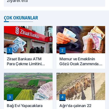
ziyaret etti
ÇOK OKUNANLAR
1
2
Ziraat Bankası ATM
Memur ve Emeklinin
Para Çekme Limitini
Gözü Ocak Zammında:
Artırdı: Günlük Ücretsiz
İlk Hesaplamalar Belli
Limit 30 Bin TL Oldu
Olmaya Başladı
3
4
Bağ Evi Yapacaklara
Ağrı'da çalınan 22