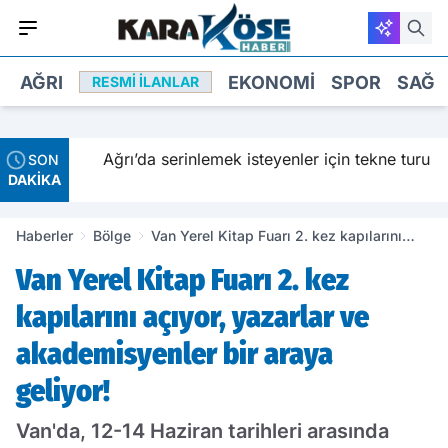
AĞRI
EKONOMI
SPOR
SAĞL
RESMI İLANLAR
Ağrı’da serinlemek isteyenler için tekne turu
SON
DAKİKA
Haberler
Bölge
Van Yerel Kitap Fuarı 2. kez kapılarını
açıyor, yazarlar ve akademisyenler bir
Van Yerel Kitap Fuarı 2. kez
araya geliyor!
kapılarını açıyor, yazarlar ve
akademisyenler bir araya
geliyor!
Van'da, 12-14 Haziran tarihleri arasında