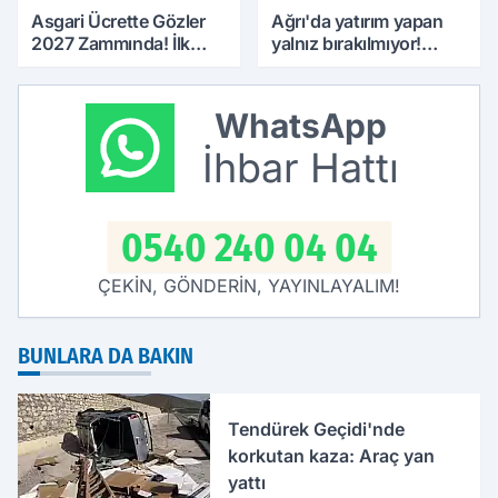
Asgari Ücrette Gözler
Ağrı'da yatırım yapan
2027 Zammında! İlk
yalnız bırakılmıyor!
Zamlı Maaşın
Defterdar Şimşek'ten
Ödeneceği Tarih
ziyaret
Netleşti
WhatsApp
İhbar Hattı
0540 240 04 04
ÇEKİN, GÖNDERİN, YAYINLAYALIM!
BUNLARA DA BAKIN
Tendürek Geçidi'nde
korkutan kaza: Araç yan
yattı