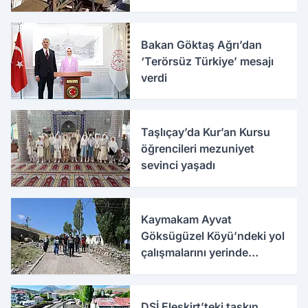
Bakan Göktaş Ağrı’dan
‘Terörsüz Türkiye’ mesajı
verdi
Taşlıçay’da Kur’an Kursu
öğrencileri mezuniyet
sevinci yaşadı
Kaymakam Ayvat
Göksügüzel Köyü’ndeki yol
çalışmalarını yerinde
inceledi
DSİ Eleşkirt’teki taşkın