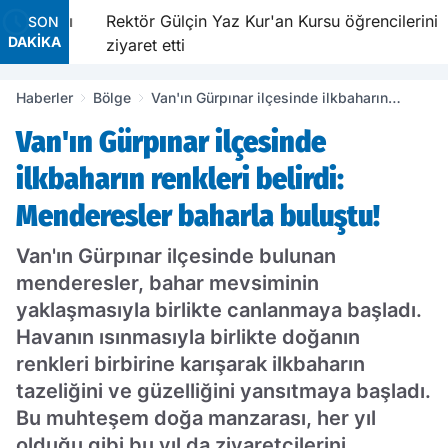
aldırıldı
Rektör Gülçin Yaz Kur'an Kursu öğrencilerini
SON
DAKİKA
ziyaret etti
Haberler
Bölge
Van'ın Gürpınar ilçesinde ilkbaharın
renkleri belirdi: Menderesler baharla
Van'ın Gürpınar ilçesinde
buluştu!
ilkbaharın renkleri belirdi:
Menderesler baharla buluştu!
Van'ın Gürpınar ilçesinde bulunan
menderesler, bahar mevsiminin
yaklaşmasıyla birlikte canlanmaya başladı.
Havanın ısınmasıyla birlikte doğanın
renkleri birbirine karışarak ilkbaharın
tazeliğini ve güzelliğini yansıtmaya başladı.
Bu muhteşem doğa manzarası, her yıl
olduğu gibi bu yıl da ziyaretçilerini