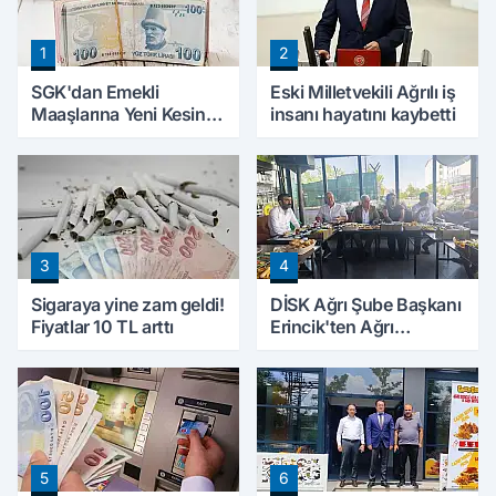
1
2
SGK'dan Emekli
Eski Milletvekili Ağrılı iş
Maaşlarına Yeni Kesinti
insanı hayatını kaybetti
Düzenlemesi! Prim
Borçları Aylıklardan
Tahsil Edilecek
3
4
Sigaraya yine zam geldi!
DİSK Ağrı Şube Başkanı
Fiyatlar 10 TL arttı
Erincik'ten Ağrı
Belediyesi'ne sert tepki!
5
6