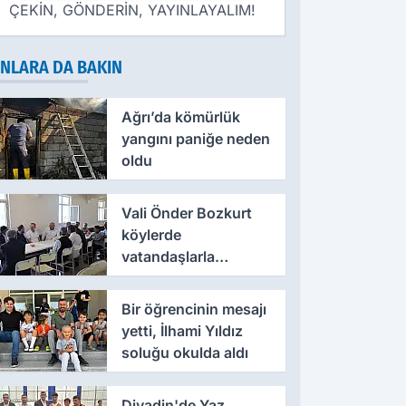
ÇEKİN, GÖNDERİN, YAYINLAYALIM!
NLARA DA BAKIN
Ağrı’da kömürlük
yangını paniğe neden
oldu
Vali Önder Bozkurt
köylerde
vatandaşlarla
buluştu
Bir öğrencinin mesajı
yetti, İlhami Yıldız
soluğu okulda aldı
Diyadin'de Yaz