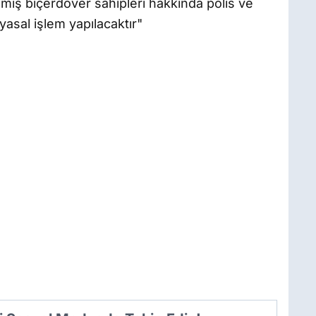
amış biçerdöver sahipleri hakkında polis ve
 yasal işlem yapılacaktır"