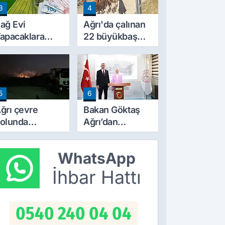
3
4
Başladı
ağ Evi
Ağrı'da çalınan
apacaklara
22 büyükbaş
eni Dönem:
hayvandan 15’i
arım
Doğubayazıt’ta
razilerinde
bulundu
apılaşma
5
6
artları Değişti
ğrı çevre
Bakan Göktaş
olunda
Ağrı’dan
orkutan
‘Terörsüz
angın! alevler
Türkiye’ mesajı
WhatsApp
eceyi aydınlattı
verdi
İhbar Hattı
0540 240 04 04