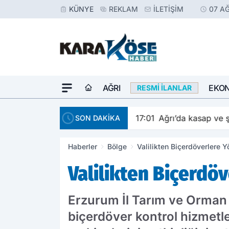
KÜNYE
REKLAM
İLETIŞIM
07 A
AĞRI
EKO
RESMI İLANLAR
17:01
Ağrı’da kasap ve ş
SON DAKİKA
Haberler
Bölge
Valilikten Biçerdöverlere 
Valilikten Biçerdö
Erzurum İl Tarım ve Orman M
biçerdöver kontrol hizmetle