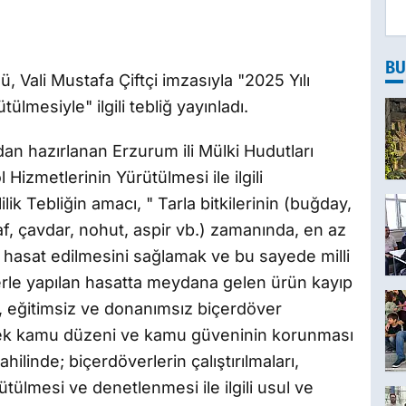
BU
 Vali Mustafa Çiftçi imzasıyla "2025 Yılı
lmesiyle" ilgili tebliğ yayınladı.
an hazırlanan Erzurum ili Mülki Hudutları
Hizmetlerinin Yürütülmesi ile ilgili
lik Tebliğin amacı, " Tarla bitkilerinin (buğday,
ulaf, çavdar, nohut, aspir vb.) zamanında, en az
k hasat edilmesini sağlamak ve bu sayede milli
erle yapılan hasatta meydana gelen ürün kayıp
k, eğitimsiz ve donanımsız biçerdöver
rek kamu düzeni ve kamu güveninin korunması
hilinde; biçerdöverlerin çalıştırılmaları,
ütülmesi ve denetlenmesi ile ilgili usul ve