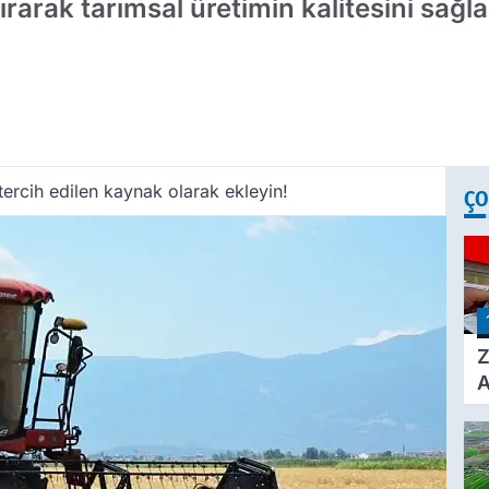
tırarak tarımsal üretimin kalitesini sağl
ercih edilen kaynak olarak ekleyin!
ÇO
Z
A
Ç
A
Ü
3