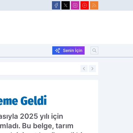
Senin İçin
16:55
Ağrı’da kömürlük
leme Geldi
ıyla 2025 yılı için
mladı. Bu belge, tarım