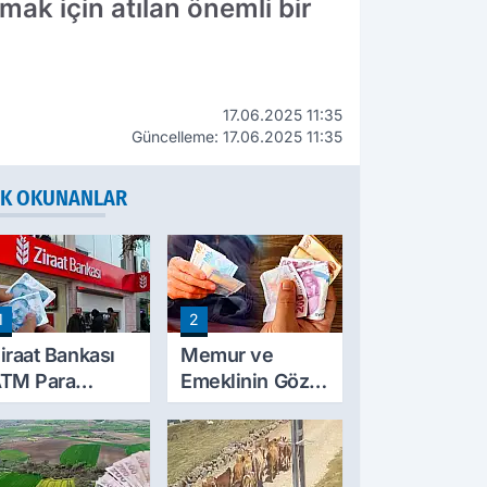
amak için atılan önemli bir
17.06.2025 11:35
Güncelleme: 17.06.2025 11:35
K OKUNANLAR
1
2
iraat Bankası
Memur ve
TM Para
Emeklinin Gözü
ekme Limitini
Ocak
rtırdı: Günlük
Zammında: İlk
cretsiz Limit
Hesaplamalar
0 Bin TL Oldu
Belli Olmaya