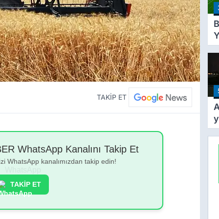
B
Y
Y
T
A
Y
Ş
TAKİP ET
A
y
k
y
 WhatsApp Kanalını Takip Et
g
bizi WhatsApp kanalımızdan takip edin!
TAKİP ET