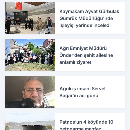
Kaymakam Ayvat Gürbulak
Gümrük Müdürlüğü’nde
işleyişi yerinde inceledi
Ağrı Emniyet Müdürü
Önder’den şehit ailesine
anlamlı ziyaret
Ağrılı iş insanı Servet
Bağar’ın acı günü
Patnos’un 4 köyünde 10
betonarme menfez