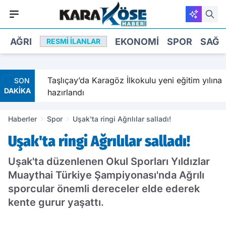
AĞRI
EKONOMI
SPOR
SAĞL
RESMI İLANLAR
avetiyle
Taşlıçay’da Karagöz İlkokulu yeni eğitim yılına
SON
DAKİKA
hazırlandı
Haberler
Spor
Uşak'ta ringi Ağrılılar salladı!
Uşak'ta ringi Ağrılılar salladı!
Uşak'ta düzenlenen Okul Sporları Yıldızlar
Muaythai Türkiye Şampiyonası'nda Ağrılı
sporcular önemli dereceler elde ederek
kente gurur yaşattı.