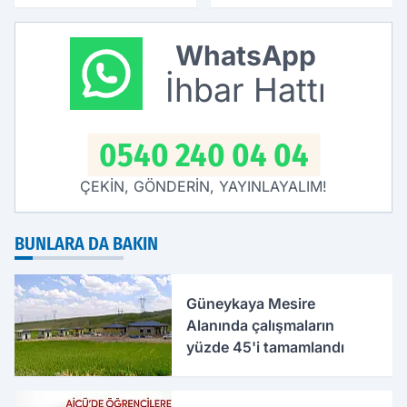
kanaat önderleri bir
araya geldi
WhatsApp
İhbar Hattı
0540 240 04 04
ÇEKİN, GÖNDERİN, YAYINLAYALIM!
BUNLARA DA BAKIN
Güneykaya Mesire
Alanında çalışmaların
yüzde 45'i tamamlandı