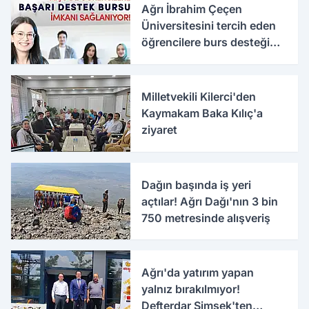
Ağrı İbrahim Çeçen
Üniversitesini tercih eden
öğrencilere burs desteği
verilecek
Milletvekili Kilerci'den
Kaymakam Baka Kılıç'a
ziyaret
Dağın başında iş yeri
açtılar! Ağrı Dağı'nın 3 bin
750 metresinde alışveriş
Ağrı'da yatırım yapan
yalnız bırakılmıyor!
Defterdar Şimşek'ten