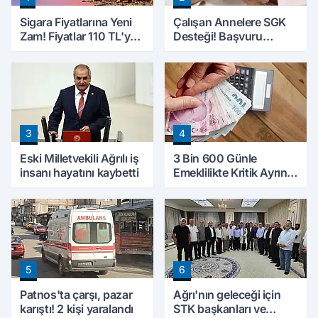
Sigara Fiyatlarına Yeni
Çalışan Annelere SGK
Zam! Fiyatlar 110 TL'ye
Desteği! Başvuru
Yükseldi
Yapmadan Doğum
Parası Alabilecekler
3
4
Eski Milletvekili Ağrılı iş
3 Bin 600 Günle
insanı hayatını kaybetti
Emeklilikte Kritik Ayrıntı!
Yapılacak Hata Emeklilik
Hesabını Değiştirebilir
5
6
Patnos'ta çarşı, pazar
Ağrı'nın geleceği için
karıştı! 2 kişi yaralandı
STK başkanları ve